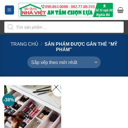
Bỏ
qua
nội
Tìm
dung
kiếm
sản
phẩm
TRANG CHỦ
/
SẢN PHẨM ĐƯỢC GẮN THẺ “MỸ
PHẨM”
-38%