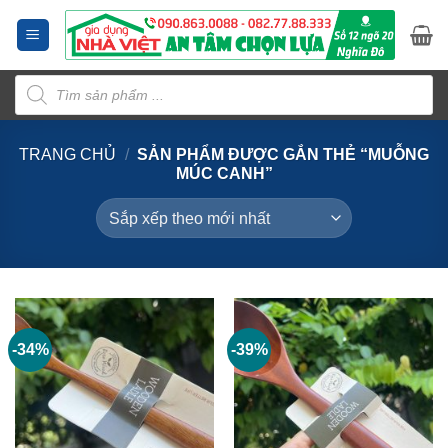
Bỏ
qua
nội
Tìm
dung
kiếm
sản
phẩm
TRANG CHỦ
/
SẢN PHẨM ĐƯỢC GẮN THẺ “MUỖNG
MÚC CANH”
-34%
-39%