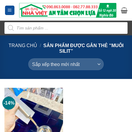
Bỏ
qua
nội
Tìm
dung
kiếm
sản
phẩm
TRANG CHỦ
/
SẢN PHẨM ĐƯỢC GẮN THẺ “MUÔI
SILIT”
-14%