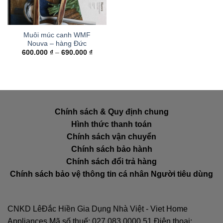
Muôi múc canh WMF
Nouva – hàng Đức
Khoảng
600.000
₫
–
690.000
₫
giá:
từ
600.000 ₫
đến
690.000 ₫
Chính sách & Quy định chung
Hình thức thanh toán
Chính sách vận chuyển
Chính sách bảo hành
Chính sách đổi trả hàng
Chính sách bảo vệ thông tin cá nhân Người tiêu dùng
CNKD LêĐắc Hiền Gia Dụng Nhà Việt - Viet Home
Appliances Mã số thuế: 027.083.0000.51 Điện thoại: