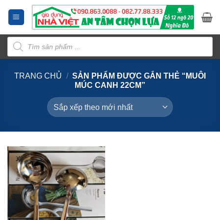
Bỏ
qua
nội
Tìm
dung
kiếm
sản
phẩm
TRANG CHỦ
/
SẢN PHẨM ĐƯỢC GẮN THẺ “MUÔI
MÚC CANH 22CM”