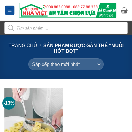
Bỏ
qua
nội
Tìm
dung
kiếm
sản
phẩm
TRANG CHỦ
/
SẢN PHẨM ĐƯỢC GẮN THẺ “MUÔI
HỚT BỌT”
-13%