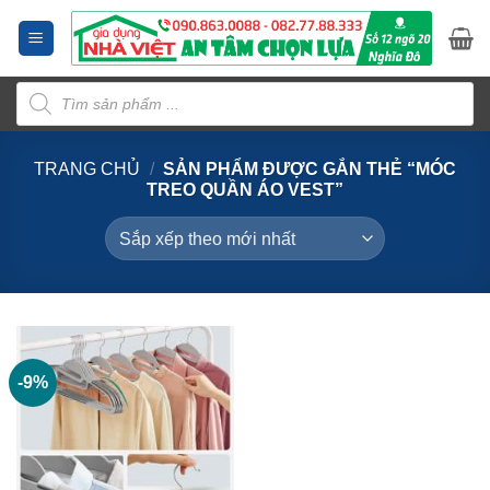
Bỏ
qua
nội
Tìm
dung
kiếm
sản
phẩm
TRANG CHỦ
/
SẢN PHẨM ĐƯỢC GẮN THẺ “MÓC
TREO QUẦN ÁO VEST”
-9%