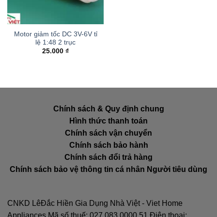
Motor giảm tốc DC 3V-6V tỉ
lệ 1:48 2 trục
25.000
₫
Chính sách & Quy định chung
Hình thức thanh toán
Chính sách vận chuyển
Chính sách bảo hành
Chính sách đổi trả hàng
Chính sách bảo vệ thông tin cá nhân Người tiêu dùng
CNKD LêĐắc Hiền Gia Dụng Nhà Việt - Viet Home
Appliances Mã số thuế: 027.083.0000.51 Điện thoại: