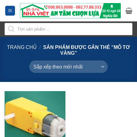
Bỏ
qua
nội
Tìm
dung
kiếm
sản
phẩm
TRANG CHỦ
/
SẢN PHẨM ĐƯỢC GẮN THẺ “MÔ TƠ
VÀNG”