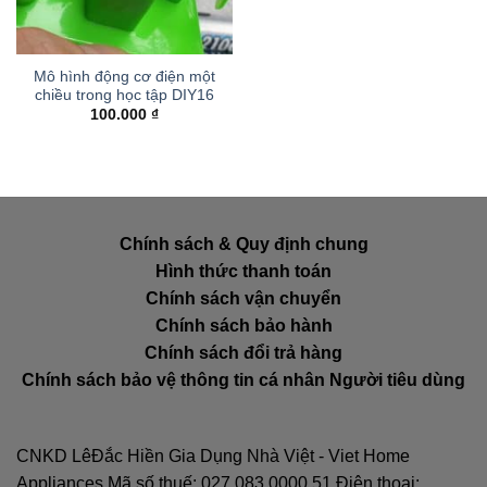
Mô hình động cơ điện một
chiều trong học tập DIY16
100.000
₫
Chính sách & Quy định chung
Hình thức thanh toán
Chính sách vận chuyển
Chính sách bảo hành
Chính sách đổi trả hàng
Chính sách bảo vệ thông tin cá nhân Người tiêu dùng
CNKD LêĐắc Hiền Gia Dụng Nhà Việt - Viet Home
Appliances Mã số thuế: 027.083.0000.51 Điện thoại: