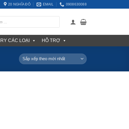
20 NGHĨA ĐÔ
EMAIL
0908630088
ERY CÁC LOẠI
HỖ TRỢ