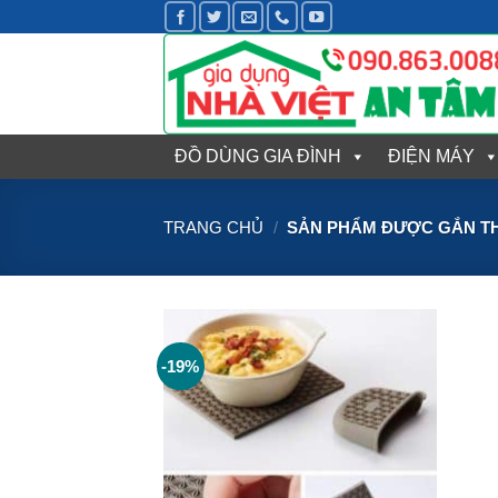
Bỏ
qua
nội
dung
ĐỒ DÙNG GIA ĐÌNH
ĐIỆN MÁY
TRANG CHỦ
/
SẢN PHẨM ĐƯỢC GẮN TH
-19%