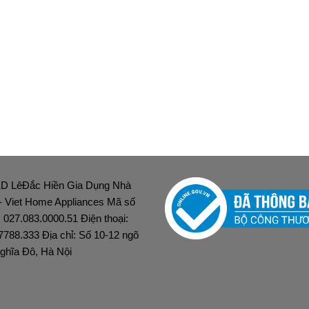
D LêĐắc Hiền Gia Dụng Nhà
 - Viet Home Appliances Mã số
: 027.083.0000.51 Điện thoại:
7788.333 Địa chỉ: Số 10-12 ngõ
ghĩa Đô, Hà Nội