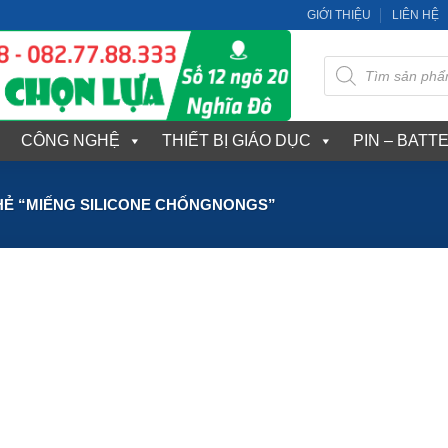
GIỚI THIỆU
LIÊN HỆ
Tìm
kiếm
sản
phẩm
CÔNG NGHỆ
THIẾT BỊ GIÁO DỤC
PIN – BATT
Ẻ “MIẾNG SILICONE CHỐNGNONGS”