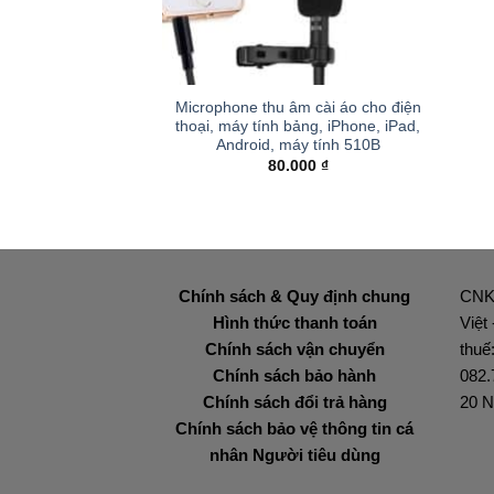
+
Microphone thu âm cài áo cho điện
thoại, máy tính bảng, iPhone, iPad,
Android, máy tính 510B
80.000
₫
Chính sách & Quy định chung
CNK
Hình thức thanh toán
Việt
Chính sách vận chuyển
thuế
Chính sách bảo hành
082.
Chính sách đổi trả hàng
20 N
Chính sách bảo vệ thông tin cá
nhân Người tiêu dùng