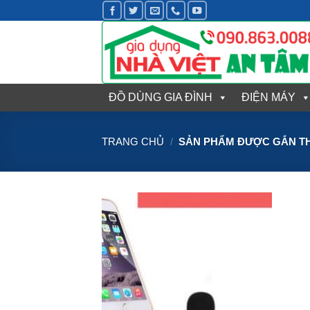
Bỏ
qua
nội
dung
ĐỒ DÙNG GIA ĐÌNH
ĐIỆN MÁY
TRANG CHỦ
/
SẢN PHẨM ĐƯỢC GẮN TH