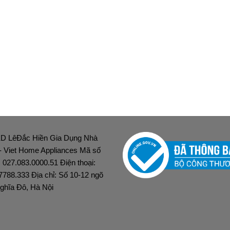
D LêĐắc Hiền Gia Dụng Nhà
 - Viet Home Appliances Mã số
: 027.083.0000.51 Điện thoại:
7788.333 Địa chỉ: Số 10-12 ngõ
ghĩa Đô, Hà Nội