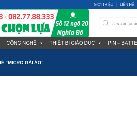
GIỚI THIỆU
LIÊN HỆ
Tìm
kiếm
sản
phẩm
CÔNG NGHỆ
THIẾT BỊ GIÁO DỤC
PIN – BATT
Ẻ “MICRO GÀI ÁO”