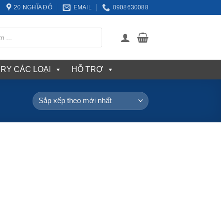
20 NGHĨA ĐÔ
EMAIL
0908630088
ERY CÁC LOẠI
HỖ TRỢ