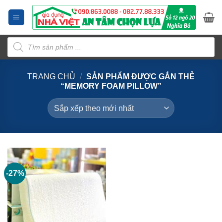
Bỏ
qua
nội
Tìm
dung
kiếm
sản
phẩm
TRANG CHỦ
/
SẢN PHẨM ĐƯỢC GẮN THẺ
“MEMORY FOAM PILLOW”
-27%