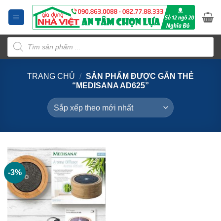
Bỏ
qua
nội
Tìm
dung
kiếm
sản
phẩm
TRANG CHỦ
/
SẢN PHẨM ĐƯỢC GẮN THẺ
“MEDISANA AD625”
-3%