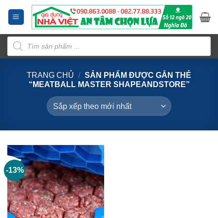
Bỏ
qua
nội
Tìm
dung
kiếm
sản
phẩm
TRANG CHỦ
/
SẢN PHẨM ĐƯỢC GẮN THẺ
“MEATBALL MASTER SHAPEANDSTORE”
-13%