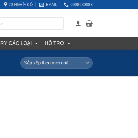
20 NGHĨA ĐÔ
EMAIL
0908630088
ERY CÁC LOẠI
HỖ TRỢ