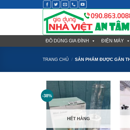
Bỏ
qua
nội
dung
ĐỒ DÙNG GIA ĐÌNH
ĐIỆN MÁY
TRANG CHỦ
/
SẢN PHẨM ĐƯỢC GẮN THẺ
-38%
HẾT HÀNG