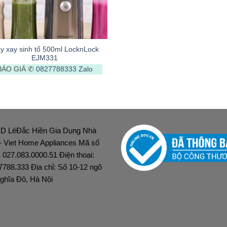
y xay sinh tố 500ml LocknLock
EJM331
BÁO GIÁ ✆
0827788333
Zalo
D LêĐắc Hiền Gia Dụng Nhà
 - Viet Home Appliances Mã số
: 027.083.0000.51 Điện thoại:
7788.333 Địa chỉ: Số 10-12 ngõ
ghĩa Đô, Hà Nội