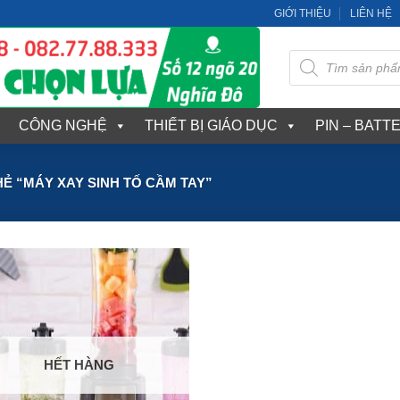
GIỚI THIỆU
LIÊN HỆ
Tìm
kiếm
sản
phẩm
CÔNG NGHỆ
THIẾT BỊ GIÁO DỤC
PIN – BATT
 “MÁY XAY SINH TỐ CẦM TAY”
HẾT HÀNG