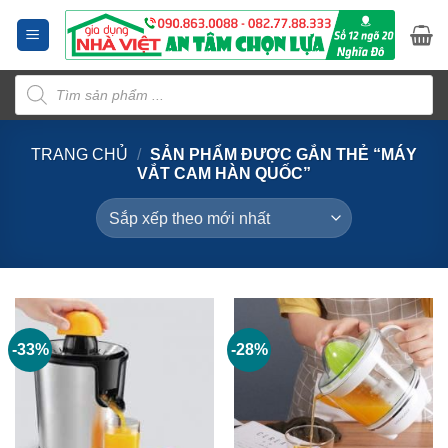
Bỏ
qua
nội
Tìm
dung
kiếm
sản
phẩm
TRANG CHỦ
/
SẢN PHẨM ĐƯỢC GẮN THẺ “MÁY
VẮT CAM HÀN QUỐC”
-33%
-28%