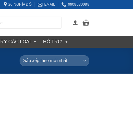
20 NGHĨA ĐÔ
EMAIL
0908630088
ERY CÁC LOẠI
HỖ TRỢ