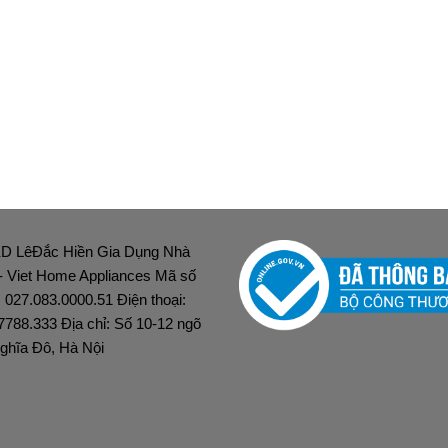
D LêĐắc Hiền Gia Dụng Nhà
 - Viet Home Appliances Mã số
: 027.083.0000.51 Điện thoại:
7788.333 Địa chỉ: Số 10-12 ngõ
ghĩa Đô, Hà Nội