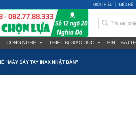
GIỚI THIỆU
LIÊN HỆ
Tìm
kiếm
sản
phẩm
CÔNG NGHỆ
THIẾT BỊ GIÁO DỤC
PIN – BATT
 “MÁY SẤY TAY INAX NHẬT BẢN”