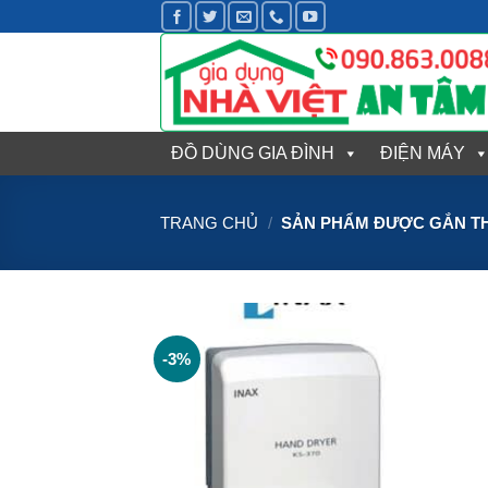
Bỏ
qua
nội
dung
ĐỒ DÙNG GIA ĐÌNH
ĐIỆN MÁY
TRANG CHỦ
/
SẢN PHẨM ĐƯỢC GẮN THẺ
-3%