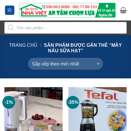
Bỏ
qua
nội
Tìm
dung
kiếm
sản
phẩm
TRANG CHỦ
/
SẢN PHẨM ĐƯỢC GẮN THẺ “MÀY
NẤU SỮA HẠT”
-1%
-35%