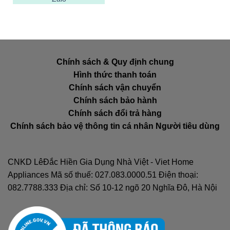
Chính sách & Quy định chung
Hình thức thanh toán
Chính sách vận chuyển
Chính sách bảo hành
Chính sách đổi trả hàng
Chính sách bảo vệ thông tin cá nhân Người tiêu dùng
CNKD LêĐắc Hiền Gia Dụng Nhà Việt - Viet Home
Appliances Mã số thuế: 027.083.0000.51 Điện thoại:
082.7788.333 Địa chỉ: Số 10-12 ngõ 20 Nghĩa Đô, Hà Nội