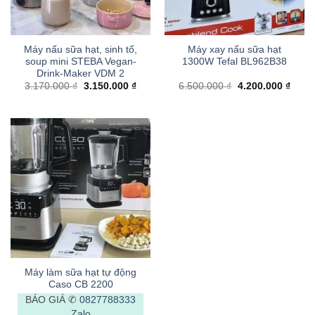
Máy nấu sữa hạt, sinh tố,
Máy xay nấu sữa hạt
soup mini STEBA Vegan-
1300W Tefal BL962B38
Drink-Maker VDM 2
Giá
Giá
Giá
Giá
3.170.000
₫
3.150.000
₫
6.500.000
₫
4.200.000
₫
gốc
hiện
gốc
hiện
là:
tại
là:
tại
3.170.000 ₫.
là:
6.500.000 ₫.
là:
3.150.000 ₫.
4.200
Máy làm sữa hạt tự động
Caso CB 2200
BÁO GIÁ ✆
0827788333
Zalo