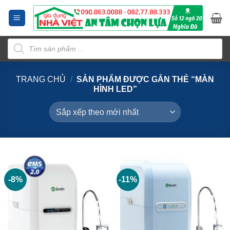
Bỏ
qua
nội
Tìm
dung
kiếm
sản
phẩm
TRANG CHỦ
/
SẢN PHẨM ĐƯỢC GẮN THẺ “MÀN
HÌNH LED”
-8%
-11%