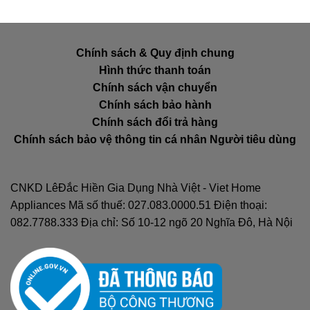
8.900.000 ₫.
Chính sách & Quy định chung
Hình thức thanh toán
Chính sách vận chuyển
Chính sách bảo hành
Chính sách đổi trả hàng
Chính sách bảo vệ thông tin cá nhân Người tiêu dùng
CNKD LêĐắc Hiền Gia Dụng Nhà Việt - Viet Home
Appliances Mã số thuế: 027.083.0000.51 Điện thoại:
082.7788.333 Địa chỉ: Số 10-12 ngõ 20 Nghĩa Đô, Hà Nội