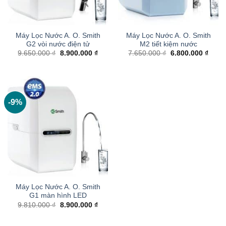
Máy Lọc Nước A. O. Smith
Máy Lọc Nước A. O. Smith
G2 vòi nước điện tử
M2 tiết kiệm nước
Giá
Giá
Giá
Giá
9.650.000
₫
8.900.000
₫
7.650.000
₫
6.800.000
₫
gốc
hiện
gốc
hiện
là:
tại
là:
tại
9.650.000 ₫.
là:
7.650.000 ₫.
là:
8.900.000 ₫.
6.800
-9%
Máy Lọc Nước A. O. Smith
G1 màn hình LED
Giá
Giá
9.810.000
₫
8.900.000
₫
gốc
hiện
là:
tại
9.810.000 ₫.
là: