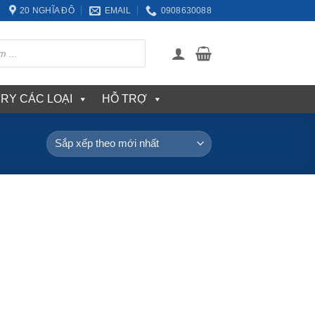
20 NGHĨA ĐÔ
EMAIL
0908630088
ERY CÁC LOẠI
HỖ TRỢ