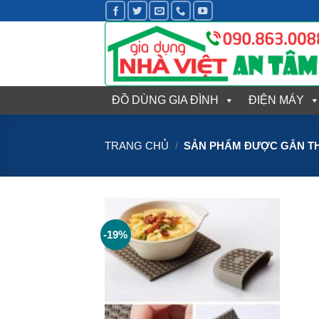
Bỏ
qua
nội
dung
ĐỒ DÙNG GIA ĐÌNH
ĐIỆN MÁY
TRANG CHỦ
/
SẢN PHẨM ĐƯỢC GẮN TH
-19%