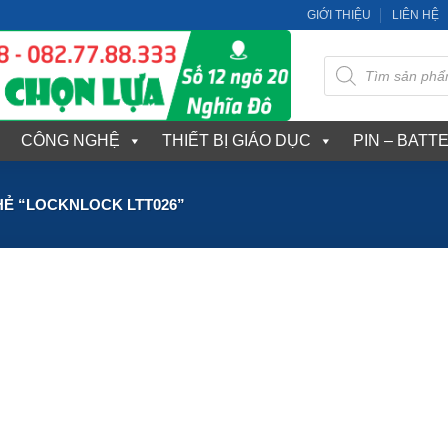
GIỚI THIỆU
LIÊN HỆ
Tìm
kiếm
sản
phẩm
CÔNG NGHỆ
THIẾT BỊ GIÁO DỤC
PIN – BATT
Ẻ “LOCKNLOCK LTT026”