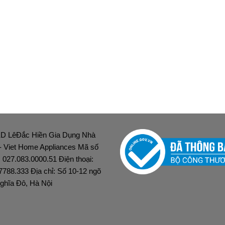
D LêĐắc Hiền Gia Dụng Nhà
 - Viet Home Appliances Mã số
: 027.083.0000.51 Điện thoại:
7788.333 Địa chỉ: Số 10-12 ngõ
ghĩa Đô, Hà Nội