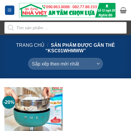
Bỏ
qua
nội
Tìm
dung
kiếm
sản
phẩm
TRANG CHỦ
/
SẢN PHẨM ĐƯỢC GẮN THẺ
“KSC01WHMWW”
-20%