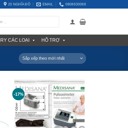
20 NGHĨA ĐÔ
EMAIL
0908630088
ERY CÁC LOẠI
HỖ TRỢ
-17%