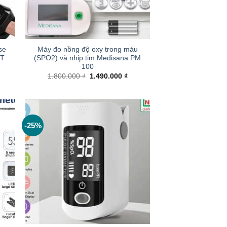
+
se
Máy đo nồng độ oxy trong máu
FT
(SPO2) và nhịp tim Medisana PM
100
Giá
Giá
1.800.000
₫
1.490.000
₫
gốc
hiện
là:
tại
1.800.000 ₫.
là:
1.490.000 ₫.
-25%
+