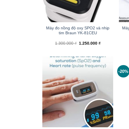
+
+
Máy đo nồng độ oxy SPO2 và nhịp
Máy
tim Braun YK-81CEU
Giá
Giá
1.300.000
₫
1.250.000
₫
gốc
hiện
là:
tại
1.300.000 ₫.
là:
1.250.000 ₫.
-20%
+
+