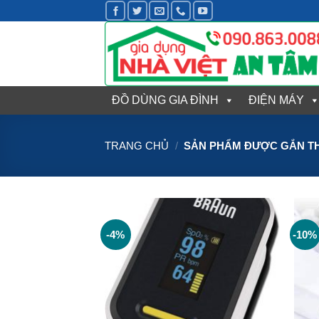
Bỏ
qua
nội
dung
ĐỒ DÙNG GIA ĐÌNH
ĐIỆN MÁY
TRANG CHỦ
/
SẢN PHẨM ĐƯỢC GẮN TH
-4%
-10%