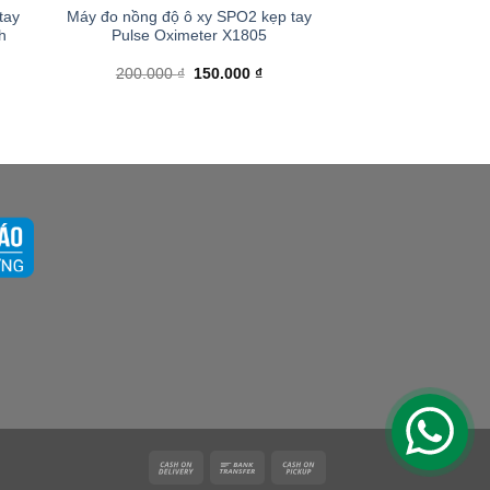
tay
Máy đo nồng độ ô xy SPO2 kẹp tay
h
Pulse Oximeter X1805
Giá
Giá
200.000
₫
150.000
₫
gốc
hiện
là:
tại
200.000 ₫.
là:
150.000 ₫.
Cash
Bank
Cash
On
Transfer
on