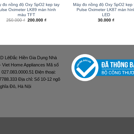
 đo nồng độ Oxy SpO2 kẹp tay
Máy đo nồng độ Oxy SpO2 kẹp 
ulse Oximeter LK89 màn hình
Pulse Oximeter LK87 màn hìn
màu TFT
LED
Giá
Giá
250.000
₫
200.000
₫
30.000
₫
gốc
hiện
là:
tại
250.000 ₫.
là:
200.000 ₫.
D LêĐắc Hiền Gia Dụng Nhà
 - Viet Home Appliances Mã số
: 027.083.0000.51 Điện thoại:
7788.333 Địa chỉ: Số 10-12 ngõ
ghĩa Đô, Hà Nội