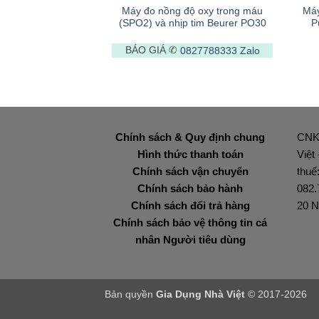
Máy đo nồng độ oxy trong máu
Máy
(SPO2) và nhịp tim Beurer PO30
P
BÁO GIÁ ✆
0827788333
Zalo
Chính sách & Quy định chung
CNK
Hình thức thanh toán
Việt
Chính sách vận chuyển
thuế
Chính sách bảo hành
082.
Chính sách đổi trả hàng
20 N
Chính sách bảo vệ thông tin cá
nhân Người tiêu dùng
Bản quyền
Gia Dụng Nhà Việt
© 2017-2026