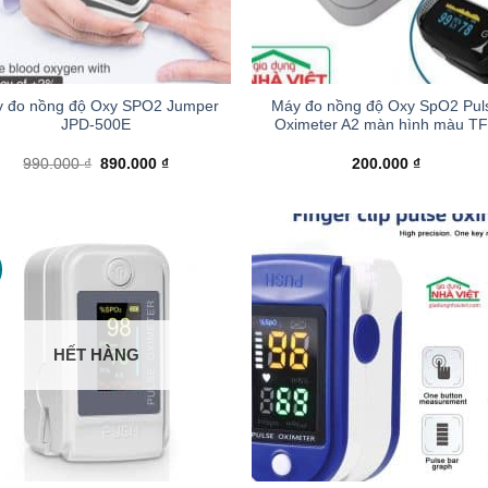
+
 đo nồng độ Oxy SPO2 Jumper
Máy đo nồng độ Oxy SpO2 Pul
JPD-500E
Oximeter A2 màn hình màu T
Giá
Giá
990.000
₫
890.000
₫
200.000
₫
gốc
hiện
là:
tại
990.000 ₫.
là:
890.000 ₫.
HẾT HÀNG
+