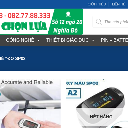
GIỚI THIỆU
LIÊN HỆ
Tìm
kiếm
sản
phẩm
CÔNG NGHỆ
THIẾT BỊ GIÁO DỤC
PIN – BATT
Ẻ “ĐO SP02”
HẾT HÀNG