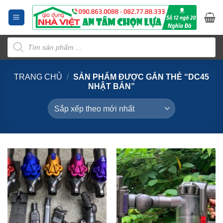
Bỏ
qua
nội
Tìm
dung
kiếm
sản
phẩm
TRANG CHỦ
/
SẢN PHẨM ĐƯỢC GẮN THẺ “DC45
NHẬT BẢN”