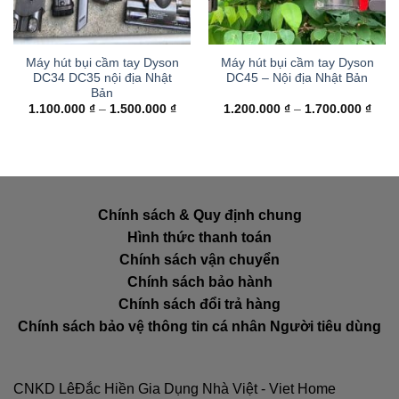
Máy hút bụi cầm tay Dyson
Máy hút bụi cầm tay Dyson
DC34 DC35 nội địa Nhật
DC45 – Nội địa Nhật Bản
Bản
Khoảng
Kho
1.100.000
₫
–
1.500.000
₫
1.200.000
₫
–
1.700.000
₫
giá:
giá:
từ
từ
1.100.000 ₫
1.20
đến
đến
1.500.000 ₫
1.70
Chính sách & Quy định chung
Hình thức thanh toán
Chính sách vận chuyển
Chính sách bảo hành
Chính sách đổi trả hàng
Chính sách bảo vệ thông tin cá nhân Người tiêu dùng
CNKD LêĐắc Hiền Gia Dụng Nhà Việt - Viet Home