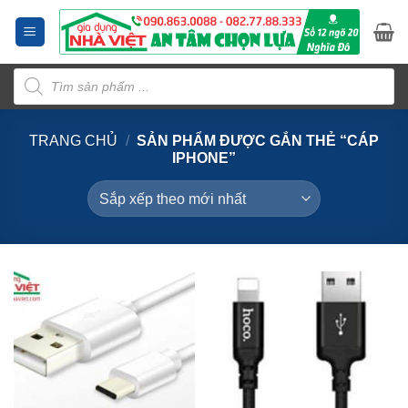
Bỏ
qua
nội
Tìm
dung
kiếm
sản
phẩm
TRANG CHỦ
/
SẢN PHẨM ĐƯỢC GẮN THẺ “CÁP
IPHONE”