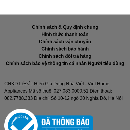
Chính sách & Quy định chung
Hình thức thanh toán
Chính sách vận chuyển
Chính sách bảo hành
Chính sách đổi trả hàng
Chính sách bảo vệ thông tin cá nhân Người tiêu dùng
CNKD LêĐắc Hiền Gia Dụng Nhà Việt - Viet Home
Appliances Mã số thuế: 027.083.0000.51 Điện thoại:
082.7788.333 Địa chỉ: Số 10-12 ngõ 20 Nghĩa Đô, Hà Nội