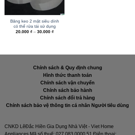
Băng keo 2 mặt siêu dính
có thể rửa tái sử dụng
Khoảng
20.000
₫
–
30.000
₫
giá:
từ
20.000 ₫
đến
30.000 ₫
Chính sách & Quy định chung
Hình thức thanh toán
Chính sách vận chuyển
Chính sách bảo hành
Chính sách đổi trả hàng
Chính sách bảo vệ thông tin cá nhân Người tiêu dùng
CNKD LêĐắc Hiền Gia Dụng Nhà Việt - Viet Home
Appliances Mã số thuế: 027.083.0000.51 Điện thoại: