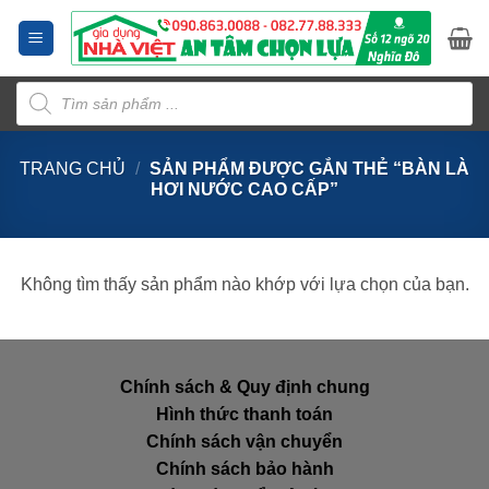
Bỏ
qua
nội
Tìm
dung
kiếm
sản
phẩm
TRANG CHỦ
/
SẢN PHẨM ĐƯỢC GẮN THẺ “BÀN LÀ
HƠI NƯỚC CAO CẤP”
Không tìm thấy sản phẩm nào khớp với lựa chọn của bạn.
Chính sách & Quy định chung
Hình thức thanh toán
Chính sách vận chuyển
Chính sách bảo hành