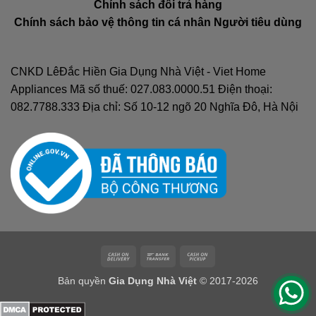
Chính sách đổi trả hàng
Chính sách bảo vệ thông tin cá nhân Người tiêu dùng
CNKD LêĐắc Hiền Gia Dụng Nhà Việt - Viet Home
Appliances Mã số thuế: 027.083.0000.51 Điện thoại:
082.7788.333 Địa chỉ: Số 10-12 ngõ 20 Nghĩa Đô, Hà Nội
Cash
Bank
Cash
On
Transfer
on
Bản quyền
Gia Dụng Nhà Việt
© 2017-2026
Delivery
Pickup