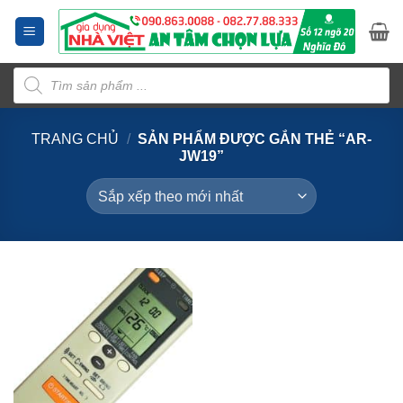
Bỏ
qua
nội
Tìm
dung
kiếm
sản
phẩm
TRANG CHỦ
/
SẢN PHẨM ĐƯỢC GẮN THẺ “AR-
JW19”