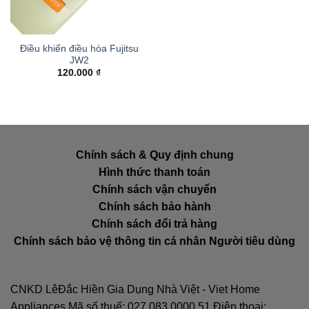
Điều khiển điều hòa Fujitsu
JW2
120.000
₫
Chính sách & Quy định chung
Hình thức thanh toán
Chính sách vận chuyển
Chính sách bảo hành
Chính sách đổi trả hàng
Chính sách bảo vệ thông tin cá nhân Người tiêu dùng
CNKD LêĐắc Hiền Gia Dụng Nhà Việt - Viet Home
Appliances Mã số thuế: 027.083.0000.51 Điện thoại: