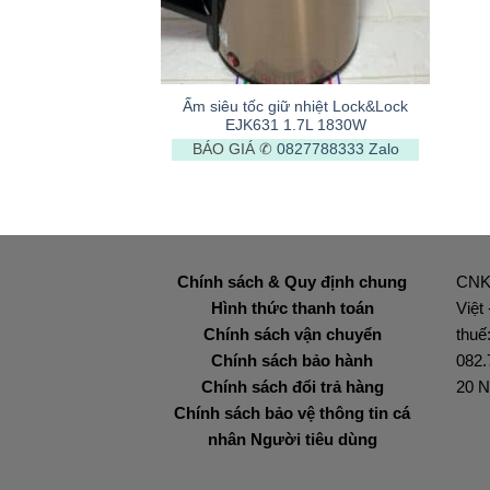
+
Ấm siêu tốc giữ nhiệt Lock&Lock
EJK631 1.7L 1830W
BÁO GIÁ ✆
0827788333
Zalo
Chính sách & Quy định chung
CNK
Hình thức thanh toán
Việt
Chính sách vận chuyển
thuế
Chính sách bảo hành
082.
Chính sách đổi trả hàng
20 N
Chính sách bảo vệ thông tin cá
nhân Người tiêu dùng