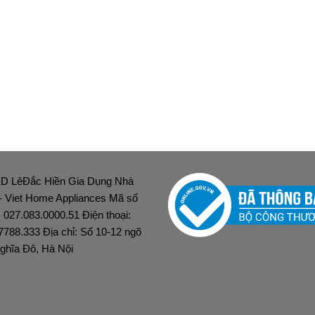
D LêĐắc Hiền Gia Dụng Nhà
 - Viet Home Appliances Mã số
: 027.083.0000.51 Điện thoại:
7788.333 Địa chỉ: Số 10-12 ngõ
ghĩa Đô, Hà Nội