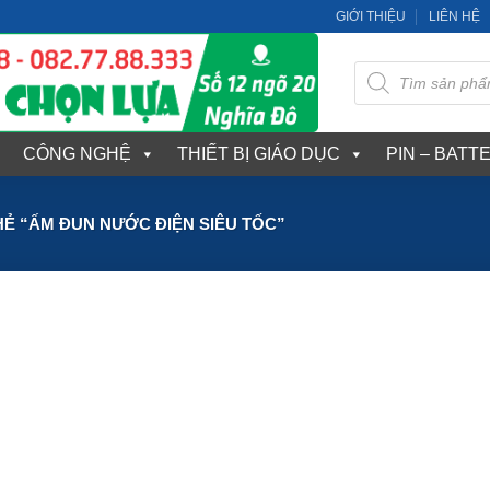
GIỚI THIỆU
LIÊN HỆ
Tìm
kiếm
sản
phẩm
CÔNG NGHỆ
THIẾT BỊ GIÁO DỤC
PIN – BATT
Ẻ “ẤM ĐUN NƯỚC ĐIỆN SIÊU TỐC”