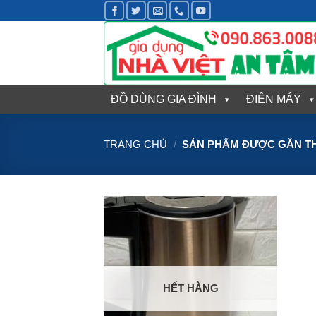
Bỏ
qua
nội
dung
ĐỒ DÙNG GIA ĐÌNH
ĐIỆN MÁY
TRANG CHỦ
/
SẢN PHẨM ĐƯỢC GẮN TH
HẾT HÀNG