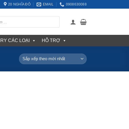
20 NGHĨA ĐÔ
EMAIL
0908630088
ERY CÁC LOẠI
HỖ TRỢ