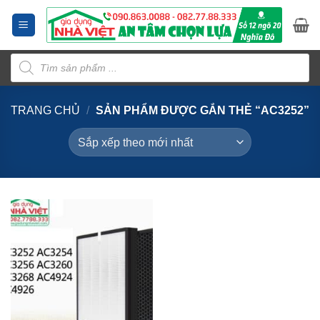
Bỏ
qua
nội
Tìm
dung
kiếm
sản
phẩm
TRANG CHỦ
/
SẢN PHẨM ĐƯỢC GẮN THẺ “AC3252”