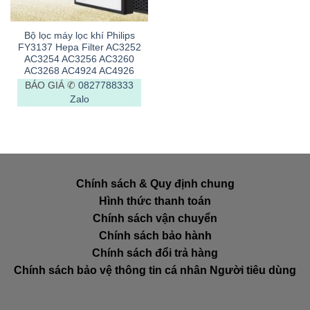
Bộ lọc máy lọc khí Philips
FY3137 Hepa Filter AC3252
AC3254 AC3256 AC3260
AC3268 AC4924 AC4926
BÁO GIÁ ✆
0827788333
Zalo
Chính sách & Quy định chung
Hình thức thanh toán
Chính sách vận chuyển
Chính sách bảo hành
Chính sách đổi trả hàng
Chính sách bảo vệ thông tin cá nhân Người tiêu dùng