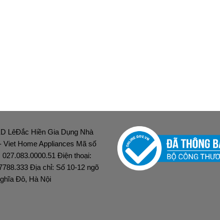
D LêĐắc Hiền Gia Dụng Nhà
 - Viet Home Appliances Mã số
: 027.083.0000.51 Điện thoại:
7788.333 Địa chỉ: Số 10-12 ngõ
ghĩa Đô, Hà Nội