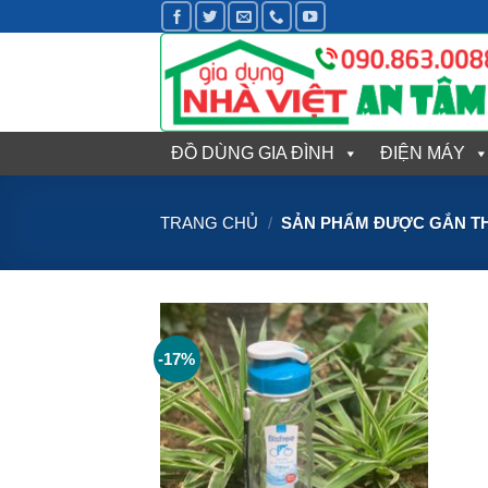
Bỏ
qua
nội
dung
ĐỒ DÙNG GIA ĐÌNH
ĐIỆN MÁY
TRANG CHỦ
/
SẢN PHẨM ĐƯỢC GẮN TH
-17%