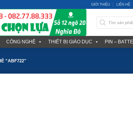
GIỚI THIỆU
LIÊN HỆ
Tìm
kiếm
sản
phẩm
CÔNG NGHỆ
THIẾT BỊ GIÁO DỤC
PIN – BATT
Ẻ “ABF722”