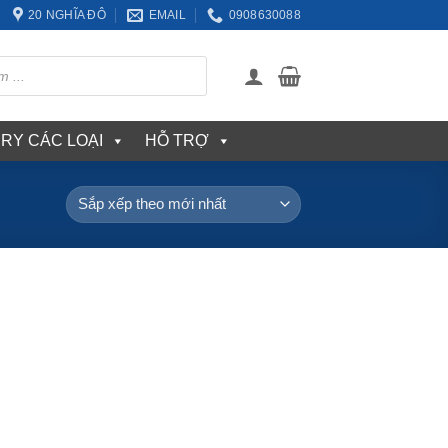
20 NGHĨA ĐÔ
EMAIL
0908630088
ERY CÁC LOẠI
HỖ TRỢ