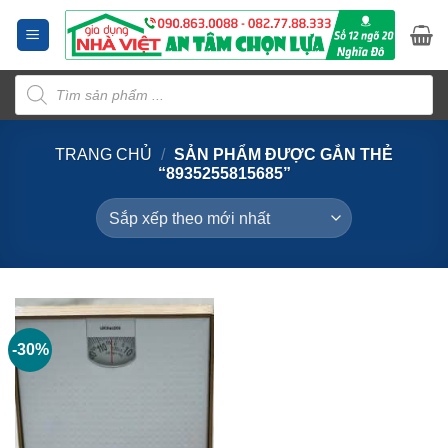
Bỏ
qua
nội
Tìm
dung
kiếm
sản
phẩm
TRANG CHỦ
/
SẢN PHẨM ĐƯỢC GẮN THẺ
“8935255815685”
-30%