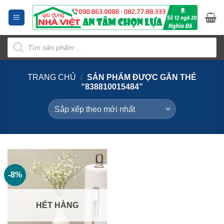
Bỏ
qua
nội
Tìm
dung
kiếm
sản
phẩm
TRANG CHỦ
/
SẢN PHẨM ĐƯỢC GẮN THẺ
“838810015484”
-8%
HẾT HÀNG