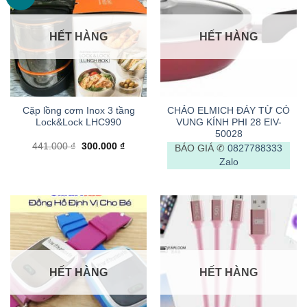
HẾT HÀNG
HẾT HÀNG
Cặp lồng cơm Inox 3 tầng
CHẢO ELMICH ĐÁY TỪ CÓ
Lock&Lock LHC990
VUNG KÍNH PHI 28 EIV-
50028
Giá
Giá
441.000
₫
300.000
₫
BÁO GIÁ ✆
0827788333
gốc
hiện
Zalo
là:
tại
441.000 ₫.
là:
300.000 ₫.
HẾT HÀNG
HẾT HÀNG