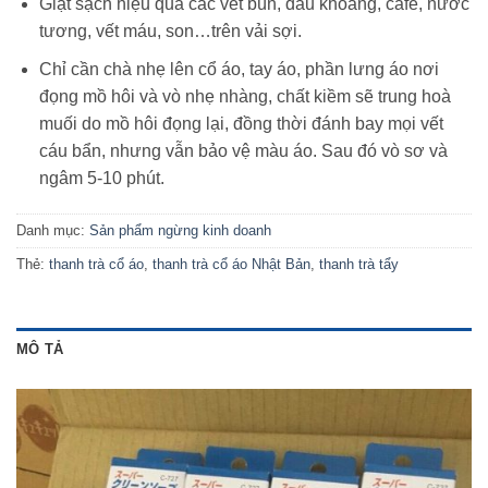
Giặt sạch hiệu quả các vết bùn, dầu khoáng, cafe, nước
tương, vết máu, son…trên vải sợi.
Chỉ cần chà nhẹ lên cổ áo, tay áo, phần lưng áo nơi
đọng mồ hôi và vò nhẹ nhàng, chất kiềm sẽ trung hoà
muối do mồ hôi đọng lại, đồng thời đánh bay mọi vết
cáu bẩn, nhưng vẫn bảo vệ màu áo. Sau đó vò sơ và
ngâm 5-10 phút.
Danh mục:
Sản phẩm ngừng kinh doanh
Thẻ:
thanh trà cổ áo
,
thanh trà cổ áo Nhật Bản
,
thanh trà tẩy
MÔ TẢ