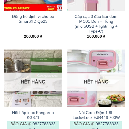
Đồng hồ định vị cho bé
Cáp sạc 3 đầu Earldom
SmartKID Q523
MC01 Đen – Hồng
(microUSB + lightning +
Type-C)
200.000
₫
100.000
₫
HẾT HÀNG
HẾT HÀNG
Nồi hấp inox Kangaroo
Nồi Cơm Điện 1.8L
KG871
Lock&Lock EJR446 700W
BÁO GIÁ ✆
0827788333
BÁO GIÁ ✆
0827788333