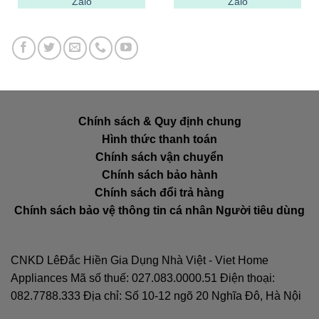
Zalo
Zalo
Chính sách & Quy định chung
Hình thức thanh toán
Chính sách vận chuyển
Chính sách bảo hành
Chính sách đổi trả hàng
Chính sách bảo vệ thông tin cá nhân Người tiêu dùng
CNKD LêĐắc Hiền Gia Dụng Nhà Việt - Viet Home
Appliances Mã số thuế: 027.083.0000.51 Điện thoại:
082.7788.333 Địa chỉ: Số 10-12 ngõ 20 Nghĩa Đô, Hà Nội