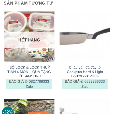
SẢN PHẨM TƯƠNG TỰ
HẾT HÀNG
BỘ LOCK & LOCK THUỶ
Chảo vân đá đáy từ
TINH 4 MÓN – QUÀ TẶNG
Cookplus Hard & Light
TỪ SAMSUNG
Lock&Lock 24cm
BÁO GIÁ ✆
0827788333
BÁO GIÁ ✆
0827788333
Zalo
Zalo
-32%