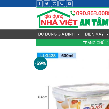
Bỏ
qua
nội
dung
ĐỒ DÙNG GIA ĐÌNH
ĐIỆN MÁY
TRANG CHỦ
/
-59%