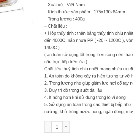
– Xuất xứ : Việt Nam
– Kích thước sản phẩm : 175x130x64mm
– Trọng lượng : 400g
– Chất liệu :
+ Hộp thủy tinh : thân bằng thủy tinh chịu nhiệt
đến 4000C, nắp nhựa PP ( -20 ~ 1200C ), vòng
1400C )
( an toàn sử dụng tốt trong lò vi sóng nên thá
nấu trực tiếp trên lửa )
Chất liệu thuỷ tinh chịu nhiệt mang nhiều ưu đ
1. An toàn do không xẩy ra hiện tượng tự vỡ 
2. Trọng lượng nhẹ giúp giảm lực nơi cổ tay 
3. Duy trì độ trong suốt dài lâu
4. Ít nóng hơn khi sử dụng trong lò vi sóng
5. Sử dụng an toàn trong các thiết bị bếp như l
nướng, khử trùng nước nóng, ngăn đông, máy
SET 2 HỘP THỦY TINH CHỮ NHẬT LOCK&LO