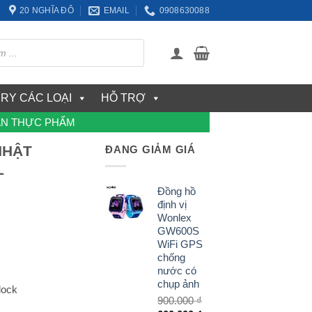
20 NGHĨA ĐÔ
EMAIL
0908630088
ERY CÁC LOẠI
HỖ TRỢ
ẢN THỰC PHẨM
NHẬT
ĐANG GIẢM GIÁ
L
Đồng hồ
định vị
Wonlex
GW600S
WiFi GPS
chống
nước có
chụp ảnh
lock
900.000
₫