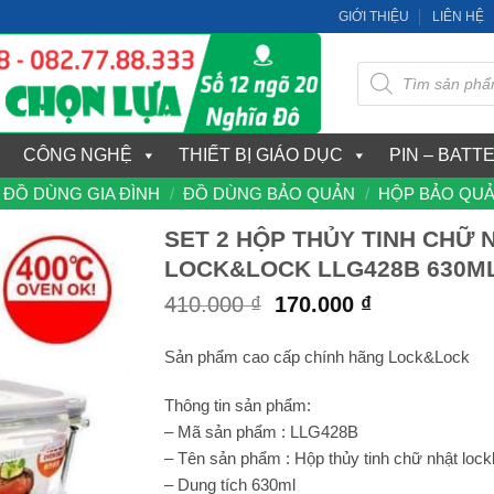
GIỚI THIỆU
LIÊN HỆ
Tìm
kiếm
sản
phẩm
CÔNG NGHỆ
THIẾT BỊ GIÁO DỤC
PIN – BATT
ĐỒ DÙNG GIA ĐÌNH
/
ĐỒ DÙNG BẢO QUẢN
/
HỘP BẢO QU
SET 2 HỘP THỦY TINH CHỮ 
LOCK&LOCK LLG428B 630M
Giá
Giá
410.000
₫
170.000
₫
gốc
hiện
là:
tại
Sản phẩm cao cấp chính hãng Lock&Lock
410.000 ₫.
là:
170.000 ₫.
Thông tin sản phẩm:
– Mã sản phẩm : LLG428B
– Tên sản phẩm : Hộp thủy tinh chữ nhật lock
– Dung tích 630ml