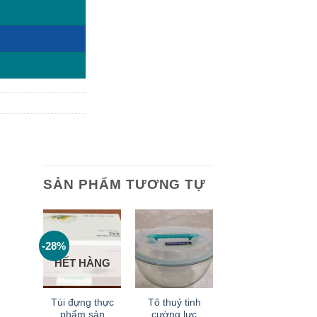
SẢN PHẨM TƯƠNG TỰ
-28%
HẾT HÀNG
+
+
Túi đựng thực
Tô thuỷ tinh
phẩm sản
cường lực