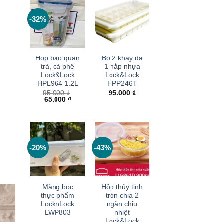
-32%
+
+
Hộp bảo quản
Bộ 2 khay đá
trà, cà phê
1 nắp nhựa
Lock&Lock
Lock&Lock
HPL964 1.2L
HPP246T
95.000
₫
95.000
₫
Giá
Giá
65.000
₫
gốc
hiện
là:
tại
95.000 ₫.
là:
65.000 ₫.
-20%
-43%
+
+
Màng bọc
Hộp thủy tinh
thực phẩm
tròn chia 2
LocknLock
ngăn chịu
LWP803
nhiệt
Lock&Lock