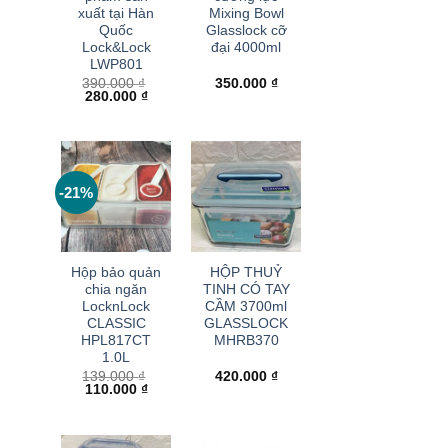
xuất tại Hàn
Mixing Bowl
Quốc
Glasslock cỡ
Lock&Lock
đại 4000ml
LWP801
390.000
₫
350.000
₫
Giá
Giá
280.000
₫
gốc
hiện
là:
tại
390.000 ₫.
là:
280.000 ₫.
-21%
+
+
Hộp bảo quản
HỘP THUỶ
chia ngăn
TINH CÓ TAY
LocknLock
CẦM 3700ml
CLASSIC
GLASSLOCK
HPL817CT
MHRB370
1.0L
139.000
₫
420.000
₫
Giá
Giá
110.000
₫
gốc
hiện
là:
tại
139.000 ₫.
là:
110.000 ₫.