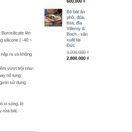
Giá
Giá
600.000
₫
gốc
hiện
Bộ bát ăn
là:
tại
phở, đũa,
900.000 ₫.
là:
thìa, đĩa
600.000 ₫.
Villeroy &
 Borosilicate lên
Boch - sản
xuất tại
 silicone ( -40 ~
Đức
3.200.000
₫
o nắp ra và không
Giá
2.800.000
₫
gốc
Giá
iểm vượt trội như:
là:
hiện
hay nổ tung
3.200.000 ₫.
tại
là:
người sử dụng
2.800.000 ₫.
ò vi sóng, lò
 rửa bát.
CK LLG428B 630ML số lượng