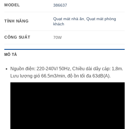
MODEL
386637
Quạt mát nhà ăn
,
Quạt mát phòng
TÍNH NĂNG
khách
CÔNG SUẤT
70W
MÔ TẢ
Nguồn điện: 220-240V/ 50Hz, Chiều dài dây cáp: 1,8m.
Lưu lượng gió 66.5m3/min, độ ồn tối đa 63dB(A).