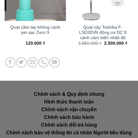
Quạt cầm tay không cánh
Quạt cây Toshiba F-
pin sạc Zero 9
LSD30VN động cơ DC 9
cánh cảm biến nhiệt độ
Giá
Giá
120.000
₫
2.850.000
₫
2.500.000
₫
gốc
hiện
là:
tại
2.850.000 ₫.
là:
2.500
Chính sách & Quy định chung
Hình thức thanh toán
Chính sách vận chuyển
Chính sách bảo hành
Chính sách đổi trả hàng
Chính sách bảo vệ thông tin cá nhân Người tiêu dùng