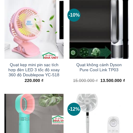
1.830.000 ₫.
3.900
-10%
Quạt kẹp mini pin sạc tích
Quạt không cánh Dyson
hợp đèn LED 3 tốc độ xoay
Pure Cool Link TP03
360 độ Doublepow YC-518
Giá
Giá
220.000
₫
15.000.000
₫
13.500.000
₫
gốc
hiện
là:
tại
15.000.000 ₫.
là:
13.5
-12%