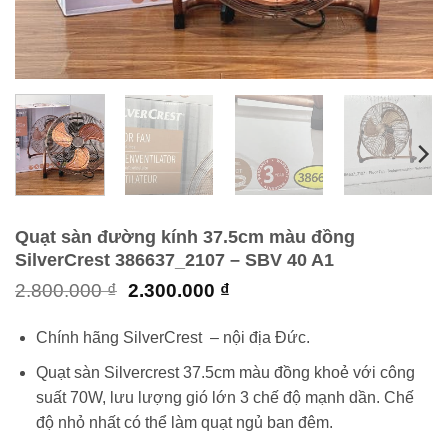
Quạt sàn đường kính 37.5cm màu đồng
SilverCrest 386637_2107 – SBV 40 A1
Giá
Giá
2.800.000
₫
2.300.000
₫
gốc
hiện
là:
tại
Chính hãng SilverCrest – nội địa Đức.
2.800.000 ₫.
là:
2.300.000 ₫.
Quạt sàn Silvercrest 37.5cm màu đồng khoẻ với công
suất 70W, lưu lượng gió lớn 3 chế độ mạnh dần. Chế
độ nhỏ nhất có thể làm quạt ngủ ban đêm.