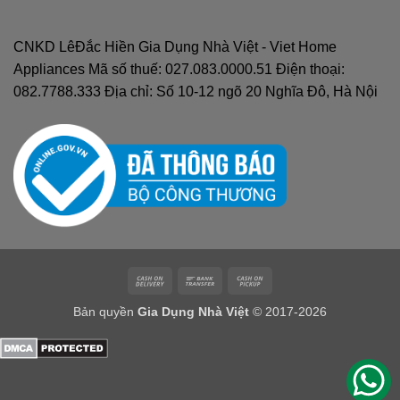
CNKD LêĐắc Hiền Gia Dụng Nhà Việt - Viet Home
Appliances Mã số thuế: 027.083.0000.51 Điện thoại:
082.7788.333 Địa chỉ: Số 10-12 ngõ 20 Nghĩa Đô, Hà Nội
Cash
Bank
Cash
On
Transfer
on
Bản quyền
Gia Dụng Nhà Việt
© 2017-2026
Delivery
Pickup