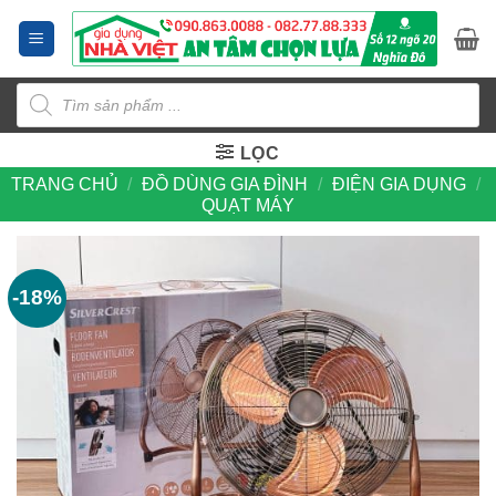
Bỏ
qua
nội
Tìm
dung
kiếm
sản
phẩm
LỌC
TRANG CHỦ
/
ĐỒ DÙNG GIA ĐÌNH
/
ĐIỆN GIA DỤNG
/
QUẠT MÁY
-18%