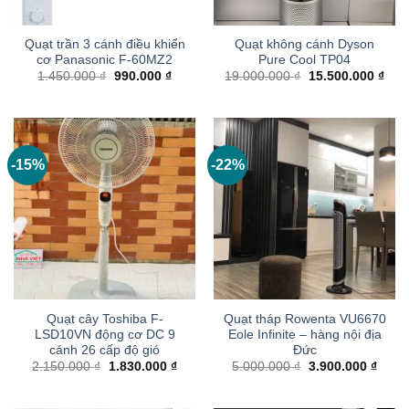
Quạt trần 3 cánh điều khiển
Quạt không cánh Dyson
cơ Panasonic F-60MZ2
Pure Cool TP04
Giá
Giá
Giá
Giá
1.450.000
₫
990.000
₫
19.000.000
₫
15.500.000
₫
gốc
hiện
gốc
hiện
là:
tại
là:
tại
1.450.000 ₫.
là:
19.000.000 ₫.
là:
990.000 ₫.
15.5
-15%
-22%
Quạt cây Toshiba F-
Quạt tháp Rowenta VU6670
LSD10VN động cơ DC 9
Eole Infinite – hàng nội địa
cánh 26 cấp độ gió
Đức
Giá
Giá
Giá
Giá
2.150.000
₫
1.830.000
₫
5.000.000
₫
3.900.000
₫
gốc
hiện
gốc
hiện
là:
tại
là:
tại
2.150.000 ₫.
là:
5.000.000 ₫.
là: