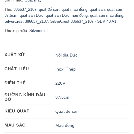
Danh mục:
Quạt máy
Thẻ:
386637_2107
,
quạt để sàn
,
quạt màu đồng
,
quạt sàn
,
quạt sàn
37.5cm
,
quạt sàn Đức
,
quạt sàn Đức màu đồng
,
quạt sàn màu đồng
,
SilverCrest 386637_2107
,
SilverCrest 386637_2107 - SBV 40 A1
Thương hiệu:
Silvercrest
XUẤT XỨ
Nội địa Đức
CHẤT LIỆU
Inox
,
Thép
ĐIỆN THẾ
220V
ĐƯỜNG KÍNH ĐẦU
37.5cm
DÒ
KIỂU QUẠT
Quạt để sàn
MÀU SẮC
Màu đồng