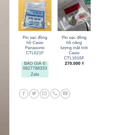
30.000 ₫
+
+
Pin sạc đồng
Pin sạc đồng
hồ Casio
hồ năng
Panasonic
lượng mặt trời
CTL621F
Casio
CTL1616F
BÁO GIÁ ✆
270.000
₫
0827788333
Zalo