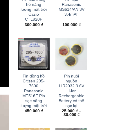
hồ năng
Panasonic
lượng mặt trời
MS614/AN 3V
Casio
3.4mAh
CTL920F
300.000
₫
100.000
₫
+
+
Pin đồng hồ
Pin nuôi
Citizen 295-
nguồn
7600
LIR2032 3.6V
Panasonic
Li-ion
MT516F Pin
Rechargeable
sạc năng
Battery có thể
lượng mặt trời
sạc lại
450.000
₫
25.000
₫
–
Khoảng
30.000
₫
giá:
từ
25.000 ₫
đến