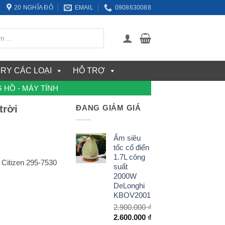
20 NGHĨA ĐÔ
EMAIL
0908630088
ERY CÁC LOẠI
HỖ TRỢ
 HỒ - MÁY TÍNH
trời
ĐANG GIẢM GIÁ
Ấm siêu
tốc cổ điển
1.7L công
 Citizen 295-7530
suất
2000W
DeLonghi
KBOV2001
2.900.000
₫
Giá
2.600.000
₫