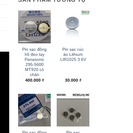
+
+
Pin sạc đồng
Pin sạc cúc
hồ đeo tay
áo Lithium
Panasonic
LIR1025 3.6V
295-5600
MT920 có
chân
400.000
₫
30.000
₫
+
+
Pin sạc đồng
Pin sạc