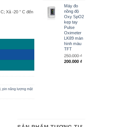
gốc
Giá
Máy đo
là:
hiện
nồng độ
 C; Xả -20 ° C đến
2.900.000 ₫.
tại
Oxy SpO2
là:
kẹp tay
2.600.000 ₫.
Pulse
c 295-7530 CTL621 số lượng
Oximeter
LK89 màn
hình màu
TFT
250.000
₫
Giá
Giá
200.000
₫
gốc
hiện
là:
tại
250.000 ₫.
là:
200.000 ₫.
i
,
pin năng lượng mặt
SẢN PHẨM TƯƠNG TỰ