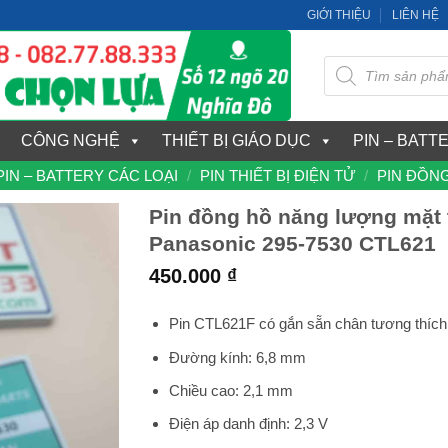
GIỚI THIỆU
LIÊN HỆ
Tìm
kiếm
sản
phẩm
CÔNG NGHỆ
THIẾT BỊ GIÁO DỤC
PIN – BATT
PIN – BATTERY CÁC LOẠI
/
PIN THIẾT BỊ ĐIỆN TỬ
/
PIN ĐỒNG
Pin đồng hồ năng lượng mặt 
Panasonic 295-7530 CTL621
450.000
₫
Pin CTL621F có gắn sẵn chân tương thích
Đường kính: 6,8 mm
Chiều cao: 2,1 mm
Điện áp danh định: 2,3 V