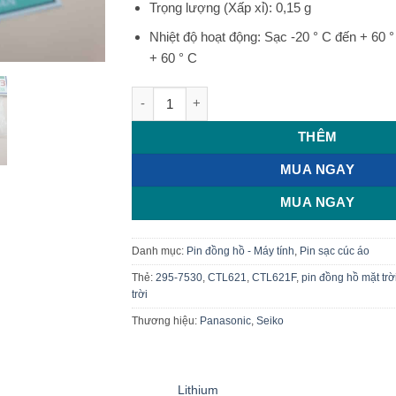
Trọng lượng (Xấp xỉ): 0,15 g
Nhiệt độ hoạt động: Sạc -20 ° C đến + 60 °
+ 60 ° C
Pin đồng hồ năng lượng mặt trời Panasoni
THÊM
MUA NGAY
MUA NGAY
Danh mục:
Pin đồng hồ - Máy tính
,
Pin sạc cúc áo
Thẻ:
295-7530
,
CTL621
,
CTL621F
,
pin đồng hồ mặt trờ
trời
Thương hiệu:
Panasonic
,
Seiko
Lithium