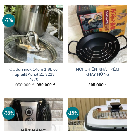
7.200.000 ₫.
là:
4.900.000 ₫.
là:
5.800.000 ₫.
2.450
-7%
Ca đun inox 14cm 1,8L có
NỒI CHIÊN NHẬT KÈM
nắp Silit Achat 21 3223
KHAY HỨNG
7570
Giá
Giá
1.050.000
₫
980.000
₫
295.000
₫
gốc
hiện
là:
tại
1.050.000 ₫.
là:
980.000 ₫.
-35%
-15%
HẾT HÀNG