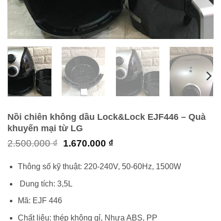
Nồi chiên không dầu Lock&Lock EJF446 – Quà
khuyến mại từ LG
Giá
Giá
2.500.000
₫
1.670.000
₫
gốc
hiện
là:
tại
Thông số kỹ thuật: 220-240V, 50-60Hz, 1500W
2.500.000 ₫.
là:
1.670.000 ₫.
Dung tích: 3,5L
Mã: EJF 446
Chất liệu: thép không gỉ, Nhựa ABS, PP