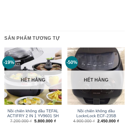
SẢN PHẨM TƯƠNG TỰ
-19%
-50%
HẾT HÀNG
HẾT HÀNG
Nồi chiên không dầu TEFAL
Nồi chiên không dầu
ACTIFRY 2 IN 1 YV9601 SH
LocknLock ECF-235B
Giá
Giá
Giá
Giá
7.200.000
₫
5.800.000
₫
4.900.000
₫
2.450.000
₫
gốc
hiện
gốc
hiện
là:
tại
là:
tại