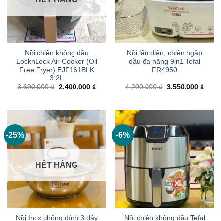
Nồi chiên không dầu
Nồi lẩu điện, chiên ngập
LocknLock Air Cooker (Oil
dầu đa năng 9in1 Tefal
Free Fryer) EJF161BLK
FR4950
3.2L
Giá
Giá
Giá
Giá
3.690.000
₫
2.400.000
₫
4.200.000
₫
3.550.000
₫
gốc
hiện
gốc
hiện
là:
tại
là:
tại
3.690.000 ₫.
là:
4.200.000 ₫.
là:
2.400.000 ₫.
3.550
-25%
-6%
HẾT HÀNG
Nồi Inox chống dính 3 đáy
Nồi chiên không dầu Tefal