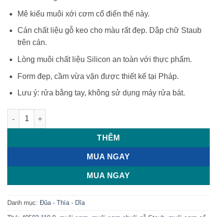
750.000 ₫.
là:
650.000 ₫.
Mê kiểu muôi xới cơm cổ điển thế này.
Cán chất liệu gỗ keo cho màu rất đẹp. Dập chữ Staub
trên cán.
Lòng muôi chất liệu Silicon an toàn với thực phẩm.
Form đẹp, cầm vừa vặn được thiết kế tại Pháp.
Lưu ý: rửa bằng tay, không sử dụng máy rửa bát.
Muôi xới cơm silicone chuôi gỗ 22cm Staub 40503-110-0 số lư
THÊM
MUA NGAY
MUA NGAY
Danh mục:
Đũa - Thìa - Dĩa