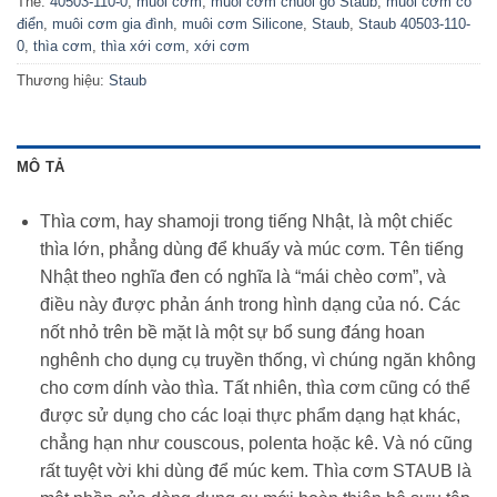
Thẻ:
40503-110-0
,
muôi cơm
,
muôi cơm chuôi gỗ Staub
,
muôi cơm cổ
điển
,
muôi cơm gia đình
,
muôi cơm Silicone
,
Staub
,
Staub 40503-110-
0
,
thìa cơm
,
thìa xới cơm
,
xới cơm
Thương hiệu:
Staub
MÔ TẢ
Thìa cơm, hay shamoji trong tiếng Nhật, là một chiếc
thìa lớn, phẳng dùng để khuấy và múc cơm. Tên tiếng
Nhật theo nghĩa đen có nghĩa là “mái chèo cơm”, và
điều này được phản ánh trong hình dạng của nó. Các
nốt nhỏ trên bề mặt là một sự bổ sung đáng hoan
nghênh cho dụng cụ truyền thống, vì chúng ngăn không
cho cơm dính vào thìa. Tất nhiên, thìa cơm cũng có thể
được sử dụng cho các loại thực phẩm dạng hạt khác,
chẳng hạn như couscous, polenta hoặc kê. Và nó cũng
rất tuyệt vời khi dùng để múc kem. Thìa cơm STAUB là