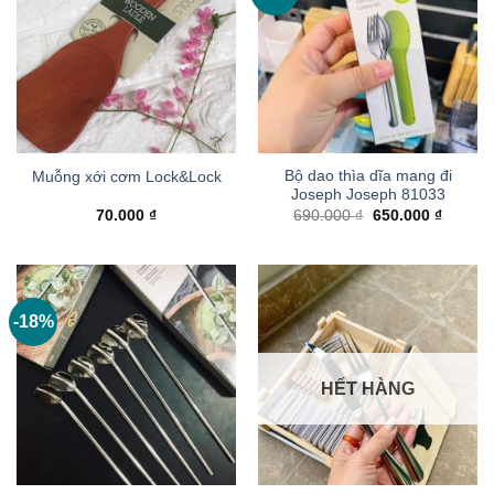
Bộ dao thìa dĩa mang đi
Muỗng xới cơm Lock&Lock
Joseph Joseph 81033
Giá
Giá
70.000
₫
690.000
₫
650.000
₫
gốc
hiện
là:
tại
690.000 ₫.
là:
650.000
-18%
HẾT HÀNG