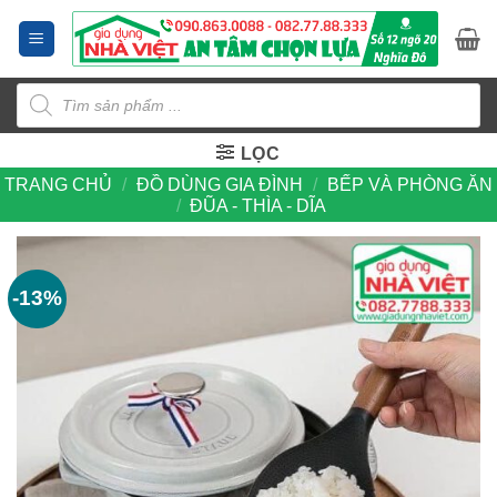
Bỏ
qua
nội
Tìm
dung
kiếm
sản
phẩm
LỌC
TRANG CHỦ
/
ĐỒ DÙNG GIA ĐÌNH
/
BẾP VÀ PHÒNG ĂN
/
ĐŨA - THÌA - DĨA
-13%