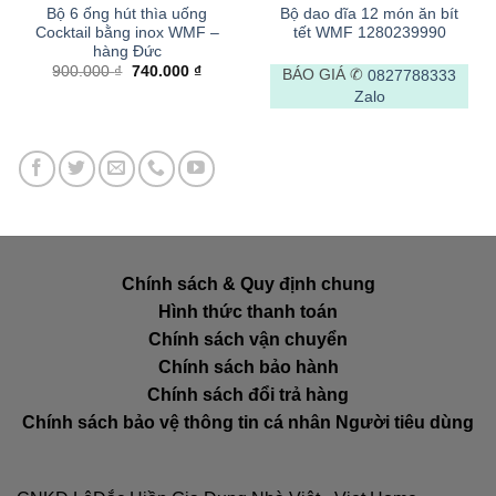
Bộ 6 ống hút thìa uống
Bộ dao dĩa 12 món ăn bít
Cocktail bằng inox WMF –
tết WMF 1280239990
hàng Đức
Giá
Giá
900.000
₫
740.000
₫
BÁO GIÁ ✆
0827788333
gốc
hiện
Zalo
là:
tại
900.000 ₫.
là:
740.000 ₫.
Chính sách & Quy định chung
Hình thức thanh toán
Chính sách vận chuyển
Chính sách bảo hành
Chính sách đổi trả hàng
Chính sách bảo vệ thông tin cá nhân Người tiêu dùng