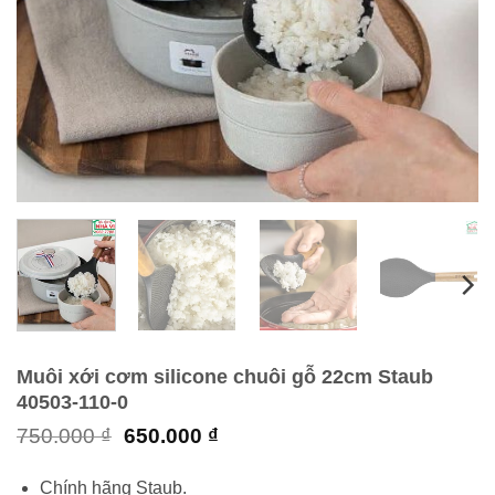
Muôi xới cơm silicone chuôi gỗ 22cm Staub
40503-110-0
Giá
Giá
750.000
₫
650.000
₫
gốc
hiện
là:
tại
Chính hãng Staub.