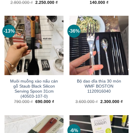
Giá
Giá
2.800.000
₫
2.250.000
₫
140.000
₫
gốc
hiện
là:
tại
2.800.000 ₫.
là:
2.250.000 ₫.
-13%
-36%
Muôi muỗng xào nấu cán
Bộ dao dĩa thìa 30 món
gỗ Staub Black Silicon
WMF BOSTON
Serving Spoon 31cm
1120916040
(40503-107-0)
Giá
Giá
Giá
Giá
790.000
₫
690.000
₫
3.600.000
₫
2.300.000
₫
gốc
hiện
gốc
hiện
là:
tại
là:
tại
790.000 ₫.
là:
3.600.000 ₫.
là:
690.000 ₫.
2.300
-6%