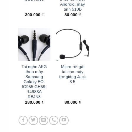
Android, máy
tính 510B
300.000
₫
80.000
₫
+
+
Tai nghe AKG
Micro rời gài
theo máy
tai cho máy
Samsung
trợ giảng Jack
Galaxy EO-
3.5
IG955 GH59-
14983A
RBJN8
180.000
₫
80.000
₫