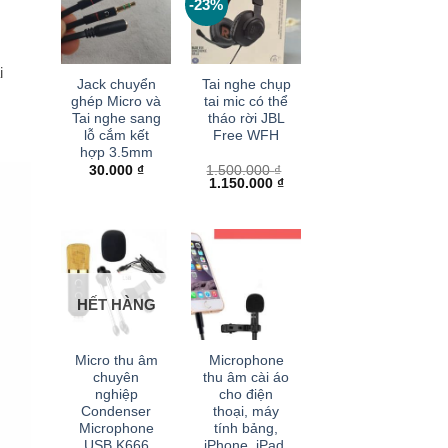
-23%
+
+
i
Jack chuyển
Tai nghe chụp
ghép Micro và
tai mic có thể
Tai nghe sang
tháo rời JBL
lỗ cắm kết
Free WFH
hợp 3.5mm
30.000
₫
1.500.000
₫
Giá
Giá
1.150.000
₫
gốc
hiện
là:
tại
1.500.000 ₫.
là:
1.150.000 ₫.
HẾT HÀNG
+
+
Micro thu âm
Microphone
chuyên
thu âm cài áo
nghiệp
cho điện
Condenser
thoại, máy
Microphone
tính bảng,
USB K666
iPhone, iPad,