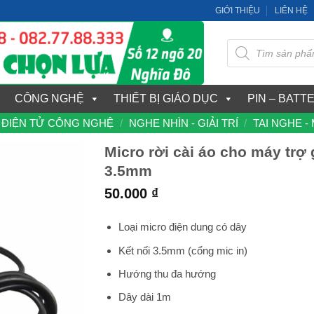
GIỚI THIỆU
LIÊN HỆ
Tìm
kiếm
sản
phẩm
CÔNG NGHỆ
THIẾT BỊ GIÁO DỤC
PIN – BATT
ĐIỆN TỬ CÔNG NGHỆ
/
NGHE NHÌN - GIẢI TRÍ
/
TAI NGHE -
Micro rời cài áo cho máy trợ 
3.5mm
50.000
₫
Loại micro điện dung có dây
Kết nối 3.5mm (cổng mic in)
Hướng thu đa hướng
Dây dài 1m