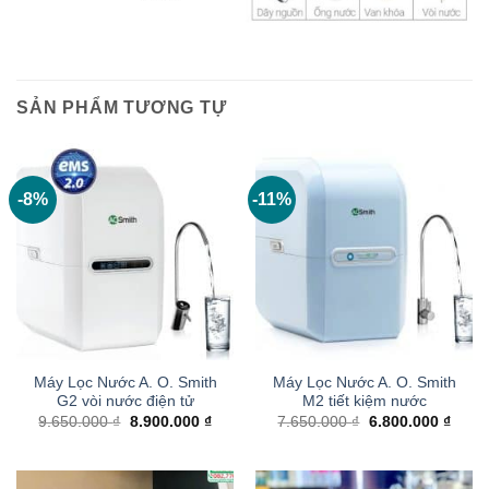
SẢN PHẨM TƯƠNG TỰ
-8%
-11%
Máy Lọc Nước A. O. Smith
Máy Lọc Nước A. O. Smith
G2 vòi nước điện tử
M2 tiết kiệm nước
Giá
Giá
Giá
Giá
9.650.000
₫
8.900.000
₫
7.650.000
₫
6.800.000
₫
gốc
hiện
gốc
hiện
là:
tại
là:
tại
9.650.000 ₫.
là:
7.650.000 ₫.
là:
8.900.000 ₫.
6.800