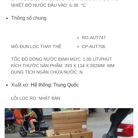
NHIỆT ĐỘ NƯỚC ĐẦU VÀO: 5-38 °C
Thông số chung
RO-AUT747
MÔ-ĐUN LỌC THAY THẾ
CP-AUT706
TỐC ĐỘ DÒNG NƯỚC ĐỊNH MỨC: 1,05 LÍT/PHÚT
KÍCH THƯỚC SẢN PHẨM: 393 X 134 X 392MM MM
DUNG TÍCH NGĂN CHỨA NƯỚC: N
Xuất xứ:
Hệ thống:
Trung Quốc
LÕI LỌC RO: NHẬT BẢN