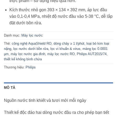
thực phẩm – sử dụng hiệu quả hơn.
Kích thước nhỏ gọn 393 × 134 × 392 mm, áp lực đầu
vào 0,1-0,4 MPa, nhiệt độ nước đầu vào 5-38 °C, dễ lắp
đặt dưới bồn rửa.
Danh mục:
Máy lọc nước
Thẻ:
công nghệ AquaShield RO
,
dòng chảy ≥ 1 l/phút
,
loại bỏ kim loại
nặng
,
lọc nước dưới bồn rửa
,
lọc vi khuẩn & virus
,
màng lọc 0.0001
µm
,
máy lọc nước gia đình
,
máy lọc nước RO
,
Philips AUT2015/74
,
thiết kế không bình chứa
Thương hiệu:
Philips
MÔ TẢ
Nguồn nước tinh khiết và tươi mới mỗi ngày
Thiết kế độc đáo hai dòng nước đầu ra cho phép bạn tiết