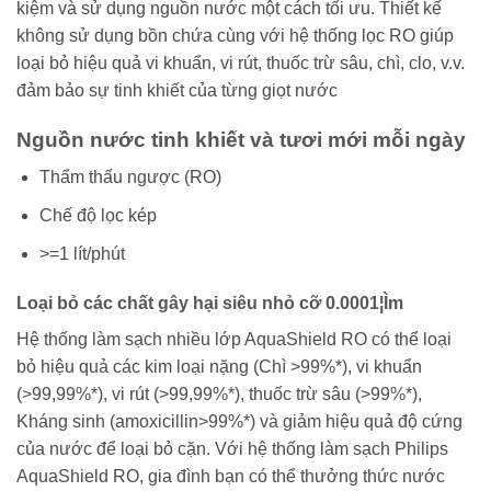
kiệm và sử dụng nguồn nước một cách tối ưu. Thiết kế
không sử dụng bồn chứa cùng với hệ thống lọc RO giúp
loại bỏ hiệu quả vi khuẩn, vi rút, thuốc trừ sâu, chì, clo, v.v.
đảm bảo sự tinh khiết của từng giọt nước
Nguồn nước tinh khiết và tươi mới mỗi ngày
Thẩm thấu ngược (RO)
Chế độ lọc kép
>=1 lít/phút
Loại bỏ các chất gây hại siêu nhỏ cỡ 0.0001¦Ìm
Hệ thống làm sạch nhiều lớp AquaShield RO có thể loại
bỏ hiệu quả các kim loại nặng (Chì >99%*), vi khuẩn
(>99,99%*), vi rút (>99,99%*), thuốc trừ sâu (>99%*),
Kháng sinh (amoxicillin>99%*) và giảm hiệu quả độ cứng
của nước để loại bỏ cặn. Với hệ thống làm sạch Philips
AquaShield RO, gia đình bạn có thể thưởng thức nước