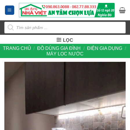
Bỏ
qua
nội
Tìm
dung
kiếm
sản
phẩm
LỌC
TRANG CHỦ
/
ĐỒ DÙNG GIA ĐÌNH
/
ĐIỆN GIA DỤNG
/
MÁY LỌC NƯỚC