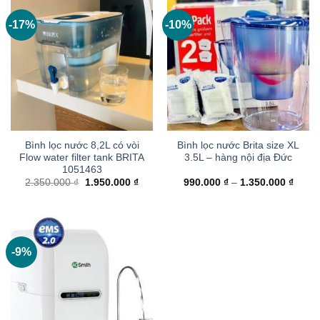
-17%
-10%
Bình lọc nước 8,2L có vòi
Bình lọc nước Brita size XL
Flow water filter tank BRITA
3.5L – hàng nội địa Đức
1051463
Giá
Giá
Khoả
2.350.000
₫
1.950.000
₫
990.000
₫
–
1.350.000
₫
gốc
hiện
giá:
là:
tại
từ
2.350.000 ₫.
là:
990.0
1.950.000 ₫.
đến
1.350
-9%