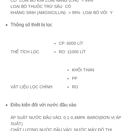
CÓ
LOẠI BỎ KIM LOẠI NẶNG (CHÌ)
> 99%
LOẠI BỎ THUỐC TRỪ SÂU
CÓ
KHÁNG SINH (AMOXICILLIN)
> 99%
LOẠI BỎ VÔI
Y
Thông số thiết bị lọc
CP: 6000 LÍT
THỂ TÍCH LỌC
RO: 11000 LÍT
KHỐI THAN
PP
VẬT LIỆU LỌC CHÍNH
RO
Điều kiện đối với nước đầu vào
ÁP SUẤT NƯỚC ĐẦU VÀO: 0,1-0,4MPA BARƠ(ĐƠN VỊ ÁP
SUẤT)
CHẤT LƯỢNG NƯỚC ĐẦU VÀO: NƯỚC MÁY ĐÔ THỊ