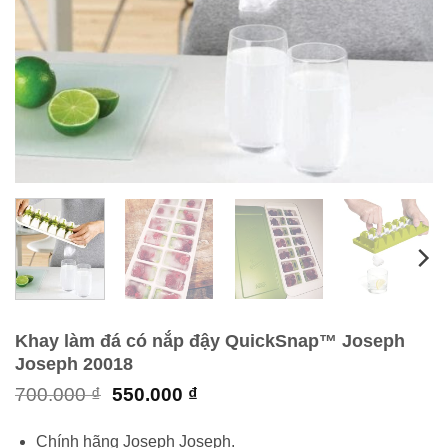
Khay làm đá có nắp đậy QuickSnap™ Joseph
Joseph 20018
Giá
Giá
700.000
₫
550.000
₫
gốc
hiện
là:
tại
Chính hãng Joseph Joseph.