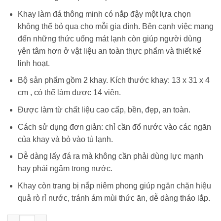
700.000 ₫.
là:
550.000 ₫.
Khay làm đá thông minh có nắp đậy một lựa chọn
không thể bỏ qua cho mỗi gia đình. Bên cạnh việc mang
đến những thức uống mát lạnh còn giúp người dùng
yên tâm hơn ở vật liệu an toàn thực phẩm và thiết kế
linh hoạt.
Bộ sản phẩm gồm 2 khay. Kích thước khay: 13 x 31 x 4
cm , có thể làm được 14 viên.
Được làm từ chất liệu cao cấp, bền, đẹp, an toàn.
Cách sử dụng đơn giản: chỉ cần đổ nước vào các ngăn
của khay và bỏ vào tủ lạnh.
Dễ dàng lấy đá ra mà không cần phải dùng lực mạnh
hay phải ngâm trong nước.
Khay còn trang bị nắp niêm phong giúp ngăn chặn hiệu
quả rò rỉ nước, tránh ám mùi thức ăn, dễ dàng tháo lắp.
Khay làm đá có nắp đậy QuickSnap™ Joseph Joseph 20018 số