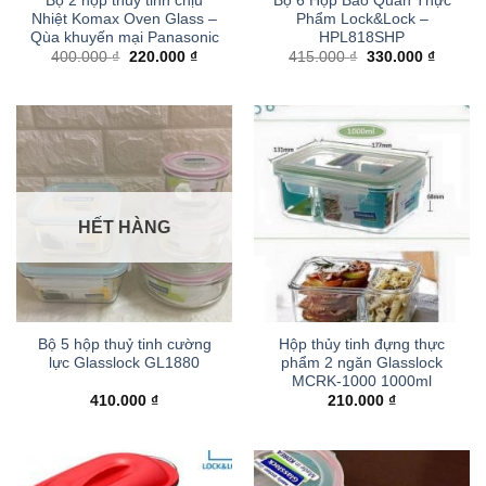
Bộ 2 hộp thuỷ tinh chịu
Bộ 6 Hộp Bảo Quản Thực
Nhiệt Komax Oven Glass –
Phẩm Lock&Lock –
Qùa khuyến mại Panasonic
HPL818SHP
Giá
Giá
Giá
Giá
400.000
₫
220.000
₫
415.000
₫
330.000
₫
gốc
hiện
gốc
hiện
là:
tại
là:
tại
400.000 ₫.
là:
415.000 ₫.
là:
220.000 ₫.
330.000
HẾT HÀNG
Bộ 5 hộp thuỷ tinh cường
Hộp thủy tinh đựng thực
lực Glasslock GL1880
phẩm 2 ngăn Glasslock
MCRK-1000 1000ml
410.000
₫
210.000
₫