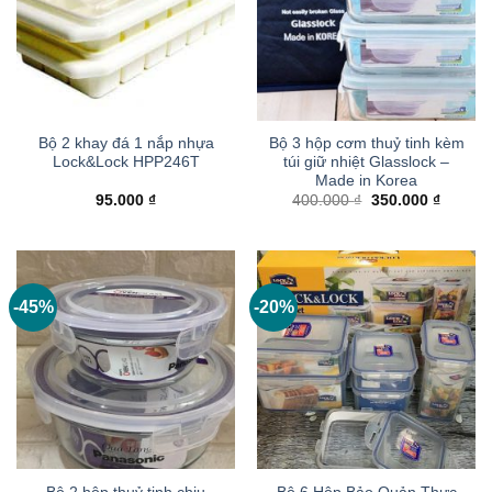
Bộ 2 khay đá 1 nắp nhựa
Bộ 3 hộp cơm thuỷ tinh kèm
Lock&Lock HPP246T
túi giữ nhiệt Glasslock –
Made in Korea
Giá
Giá
95.000
₫
400.000
₫
350.000
₫
gốc
hiện
là:
tại
400.000 ₫.
là:
350.000
-45%
-20%