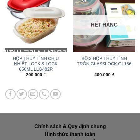
HẾT HÀNG
HỘP THUỶ TINH CHỊU
BỘ 3 HỘP THUỶ TINH
NHIỆT LOCK & LOCK
TRÒN GLASSLOCK GL156
650ML LLG482R
200.000
₫
400.000
₫
Chính sách & Quy định chung
Hình thức thanh toán