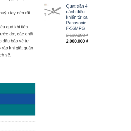
gốc
hiện
Quạt trần 4
là:
tại
cánh điều
huỷu tay nên rất
65.000 ₫.
là:
khiển từ xa
50.000 ₫.
Panasonic
ệu quả khi tiếp
F-56MPG
 nước dơ, các chất
3.110.000
₫
p dầu bảo vệ tự
Giá
2.000.000
₫
gốc
Giá
 ráp khi giặt quần
là:
hiện
ch sẽ.
3.110.000 ₫.
tại
là:
2.000.000 ₫.
02P số lượng