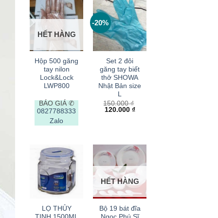
-20%
HẾT HÀNG
+
+
Hộp 500 găng
Set 2 đôi
tay nilon
găng tay biết
Lock&Lock
thở SHOWA
LWP800
Nhật Bản size
L
BÁO GIÁ ✆
150.000
₫
Giá
Giá
120.000
₫
0827788333
gốc
hiện
Zalo
là:
tại
150.000 ₫.
là:
120.000 ₫.
HẾT HÀNG
+
+
LỌ THỦY
Bộ 19 bát đĩa
TINH 1500ML
Ngọc Phú Sĩ