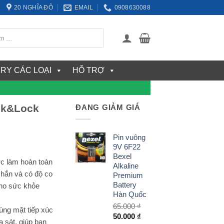
20 NGHĨA ĐÔ
EMAIL
0908630088
ERY CÁC LOẠI
HỖ TRỢ
ock&Lock
ĐANG GIẢM GIÁ
Pin vuông
9V 6F22
Bexel
c làm hoàn toàn
Alkaline
chắn và có độ co
Premium
Battery
cho sức khỏe
Hàn Quốc
65.000
₫
cùng mặt tiếp xúc
Giá
Giá
50.000
₫
a sát, giúp bạn