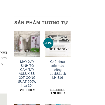
SẢN PHẨM TƯƠNG TỰ
-11%
HẾT HÀNG
phong
+
+
t hơn
MÁY XAY
Ghế nhựa
̀ng
SINH TỐ
xếp màu
CẦM TAY
trắng
AULUX SB-
Lock&Lock
20T CÔNG
LHI516
SUẤT 200W
inox 304
290.000
₫
190.000
₫
Giá
Giá
170.000
₫
gốc
hiện
là:
tại
190.000 ₫.
là:
170.000 ₫.