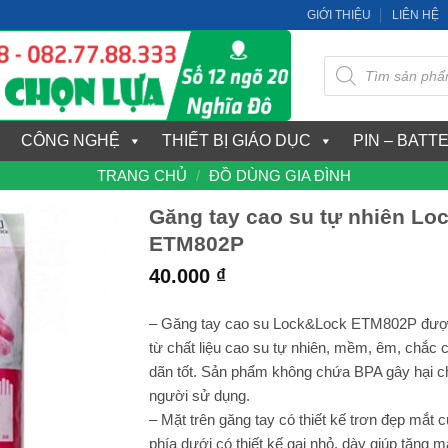
GIỚI THIỆU
LIÊN HỆ
Tìm
kiếm
sản
phẩm
CÔNG NGHỆ
THIẾT BỊ GIÁO DỤC
PIN – BATT
TRANG CHỦ
/
ĐỒ DÙNG GIA ĐÌNH
Găng tay cao su tự nhiên L
ETM802P
40.000
₫
– Găng tay cao su Lock&Lock ETM802P đượ
từ chất liệu cao su tự nhiên, mềm, êm, chắc 
dãn tốt. Sản phẩm không chứa BPA gây hại 
người sử dụng.
– Mặt trên găng tay có thiết kế trơn đẹp mắt 
phía dưới có thiết kế gai nhỏ, dày giúp tăng m