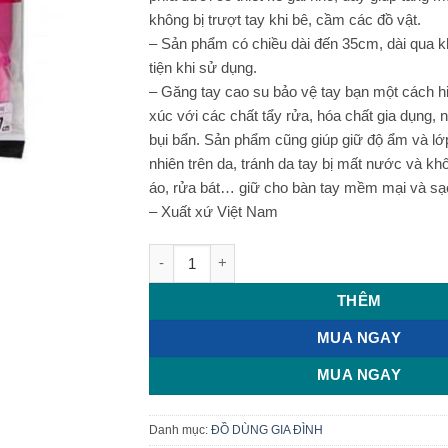
không bị trượt tay khi bê, cầm các đồ vật.
– Sản phẩm có chiều dài đến 35cm, dài qua k
tiện khi sử dụng.
– Găng tay cao su bảo vệ tay bạn một cách hi
xúc với các chất tẩy rửa, hóa chất gia dụng,
bụi bẩn. Sản phẩm cũng giúp giữ độ ẩm và lớ
nhiên trên da, tránh da tay bị mất nước và khô
áo, rửa bát… giữ cho bàn tay mềm mại và sạ
– Xuất xứ Việt Nam
Găng tay cao su tự nhiên Lock&Lock ETM8
THÊM
MUA NGAY
MUA NGAY
Danh mục:
ĐỒ DÙNG GIA ĐÌNH