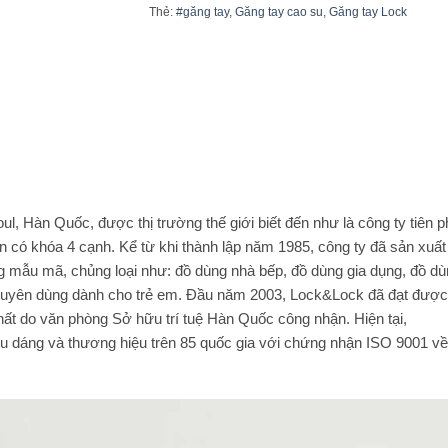
Thẻ:
#găng tay
,
Găng tay cao su
,
Găng tay Lock
ul, Hàn Quốc, được thị trường thế giới biết đến như là công ty tiên 
ăn có khóa 4 cạnh. Kể từ khi thành lập năm 1985, công ty đã sản xuấ
g mẫu mã, chủng loại như: đồ dùng nhà bếp, đồ dùng gia dụng, đồ du
m chuyên dùng dành cho trẻ em. Đầu năm 2003, Lock&Lock đã đạt được
hất do văn phòng Sở hữu trí tuệ Hàn Quốc công nhận. Hiện tại,
 dáng và thương hiệu trên 85 quốc gia với chứng nhận ISO 9001 về