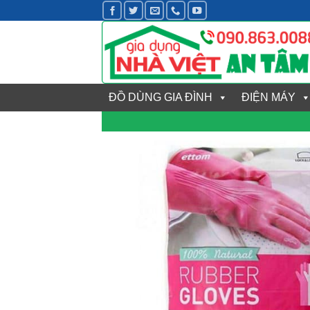
Bỏ
qua
nội
dung
ĐỒ DÙNG GIA ĐÌNH
ĐIỆN MÁY