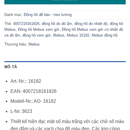
Danh mục:
Đồng hồ để bàn - treo tường
Thẻ:
4007218161826
,
đồng hồ đo độ ẩm
,
đồng hồ đo nhiệt độ
,
đồng hồ
Mebus
,
Đồng hồ Mebus xem giờ
,
Đồng hồ Mebus xem giờ có nhiệt độ
và độ ẩm
,
đồng hồ xem giờ
,
Mebus
,
Mebus 16182
,
Mebus đồng hồ
Thương hiệu:
Mebus
MÔ TẢ
Art.-Nr.:: 16182
EAN: 4007218161826
Modell-Nr.: AO- 16182
L-Nr: 3623
Thiết kế hiện đại: mặt số màu trắng với các chữ số màu
đen đậm và các vạch chia độ màu đen. Các kim cũng