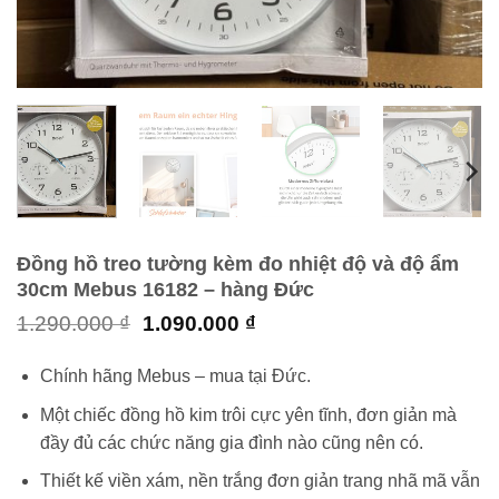
Đồng hồ treo tường kèm đo nhiệt độ và độ ẩm
30cm Mebus 16182 – hàng Đức
Giá
Giá
1.290.000
₫
1.090.000
₫
gốc
hiện
là:
tại
Chính hãng Mebus – mua tại Đức.
1.290.000 ₫.
là:
1.090.000 ₫.
Một chiếc đồng hồ kim trôi cực yên tĩnh, đơn giản mà
đầy đủ các chức năng gia đình nào cũng nên có.
Thiết kế viền xám, nền trắng đơn giản trang nhã mã vẫn