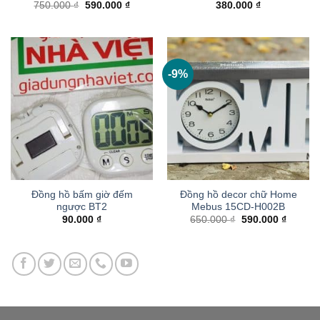
Giá
Giá
750.000
₫
590.000
₫
380.000
₫
gốc
hiện
là:
tại
750.000 ₫.
là:
590.000 ₫.
-9%
Đồng hồ bấm giờ đếm
Đồng hồ decor chữ Home
ngược BT2
Mebus 15CD-H002B
Giá
Giá
90.000
₫
650.000
₫
590.000
₫
gốc
hiện
là:
tại
650.000 ₫.
là:
590.000