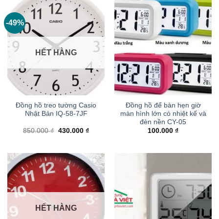
-49%
HẾT HÀNG
Đồng hồ treo tường Casio
Đồng hồ để bàn hẹn giờ
Nhật Bản IQ-58-7JF
màn hình lớn có nhiệt kế và
đèn nền CY-05
Giá
Giá
850.000
₫
430.000
₫
100.000
₫
gốc
hiện
là:
tại
850.000 ₫.
là:
430.000 ₫.
HẾT HÀNG