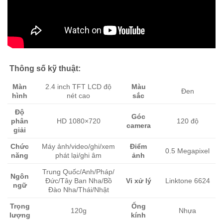
Thông số kỹ thuật:
Màn
2.4 inch TFT LCD độ
Màu
Đen
hình
nét cao
sắc
Độ
Góc
phân
HD 1080×720
120 độ
camera
giải
Chức
Máy ảnh/video/ghi/xem
Điểm
0.5 Megapixel
năng
phát lại/ghi âm
ảnh
Trung Quốc/Anh/Pháp/
Ngôn
Đức/Tây Ban Nha/Bồ
Vi xử lý
Linktone 6624
ngữ
Đào Nha/Thái/Nhật
Trọng
Ống
120g
Nhựa
lượng
kính