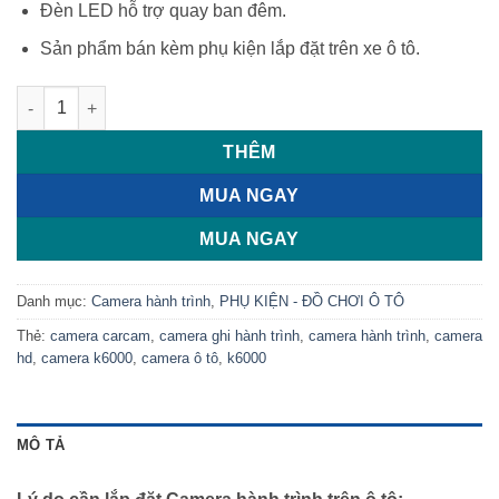
Đèn LED hỗ trợ quay ban đêm.
Sản phẩm bán kèm phụ kiện lắp đặt trên xe ô tô.
Camera hành trình HD CarCam K6000 số lượng
THÊM
MUA NGAY
MUA NGAY
Danh mục:
Camera hành trình
,
PHỤ KIỆN - ĐỒ CHƠI Ô TÔ
Thẻ:
camera carcam
,
camera ghi hành trình
,
camera hành trình
,
camera
hd
,
camera k6000
,
camera ô tô
,
k6000
MÔ TẢ