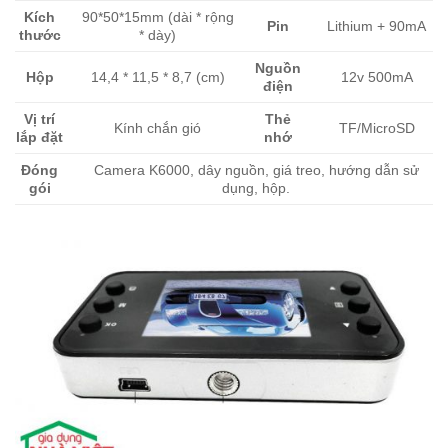
Kích
90*50*15mm (dài * rộng
Pin
Lithium + 90mA
thước
* dày)
Nguồn
Hộp
14,4 * 11,5 * 8,7 (cm)
12v 500mA
điện
Vị trí
Thẻ
Kính chắn gió
TF/MicroSD
lắp đặt
nhớ
Đóng
Camera K6000, dây nguồn, giá treo, hướng dẫn sử
gói
dụng, hộp.