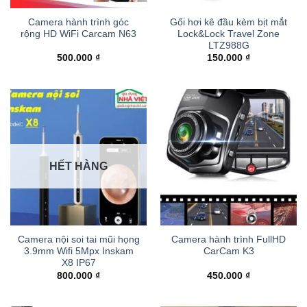
Camera hành trình góc
Gối hơi kê đầu kèm bịt mắt
rộng HD WiFi Carcam N63
Lock&Lock Travel Zone
LTZ988G
500.000
₫
150.000
₫
HẾT HÀNG
Camera nội soi tai mũi họng
Camera hành trình FullHD
3.9mm Wifi 5Mpx Inskam
CarCam K3
X8 IP67
800.000
₫
450.000
₫