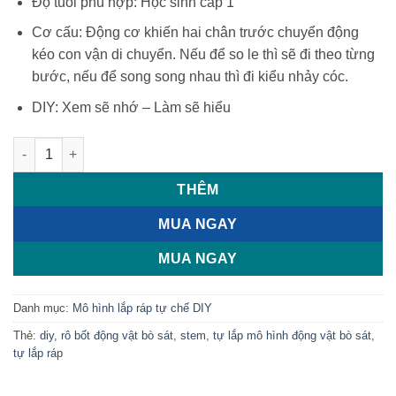
Độ tuổi phù hợp: Học sinh cấp 1
Cơ cấu: Động cơ khiến hai chân trước chuyển động
kéo con vận di chuyển. Nếu để so le thì sẽ đi theo từng
bước, nếu để song song nhau thì đi kiểu nhảy cóc.
DIY: Xem sẽ nhớ – Làm sẽ hiểu
Bộ lắp ráp mô hình động vật bò sát số lượng
THÊM
MUA NGAY
MUA NGAY
Danh mục:
Mô hình lắp ráp tự chế DIY
Thẻ:
diy
,
rô bốt động vật bò sát
,
stem
,
tự lắp mô hình động vật bò sát
,
tự lắp ráp