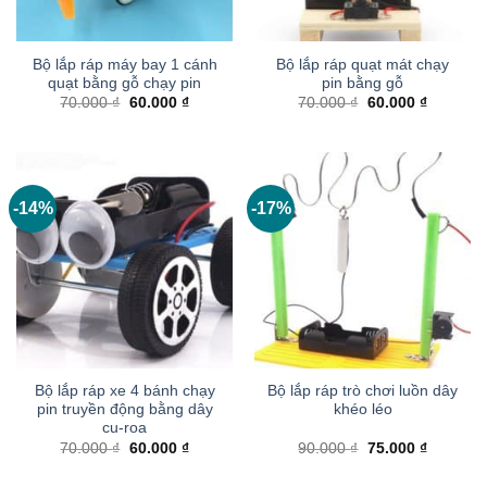
Bộ lắp ráp máy bay 1 cánh
Bộ lắp ráp quạt mát chạy
quạt bằng gỗ chạy pin
pin bằng gỗ
Giá
Giá
Giá
Giá
70.000
₫
60.000
₫
70.000
₫
60.000
₫
gốc
hiện
gốc
hiện
là:
tại
là:
tại
70.000 ₫.
là:
70.000 ₫.
là:
60.000 ₫.
60.000 ₫
-14%
-17%
Bộ lắp ráp xe 4 bánh chạy
Bộ lắp ráp trò chơi luồn dây
pin truyền động bằng dây
khéo léo
cu-roa
Giá
Giá
Giá
Giá
70.000
₫
60.000
₫
90.000
₫
75.000
₫
gốc
hiện
gốc
hiện
là:
tại
là:
tại