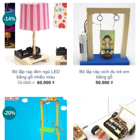
70.000 ₫.
là:
90.000 ₫.
là:
60.000 ₫.
75.000 ₫
-14%
Bộ lắp ráp đèn ngủ LED
Bộ lắp ráp xích đu trẻ em
bằng gỗ nhiều màu
bằng gỗ
Giá
Giá
70.000
₫
60.000
₫
50.000
₫
gốc
hiện
là:
tại
70.000 ₫.
là:
60.000 ₫.
-20%