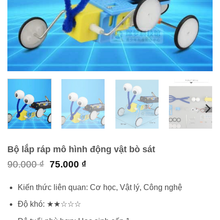
Bộ lắp ráp mô hình động vật bò sát
Giá
Giá
90.000
₫
75.000
₫
gốc
hiện
là:
tại
Kiến thức liên quan: Cơ học, Vật lý, Công nghệ
90.000 ₫.
là:
75.000 ₫.
Độ khó: ★★☆☆☆