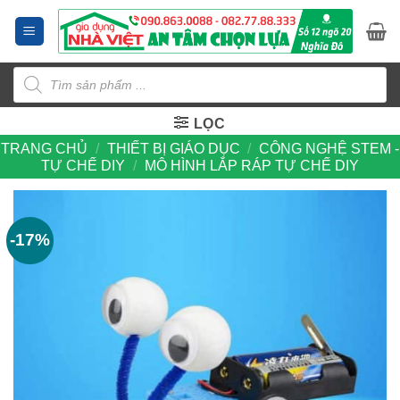
Bỏ
qua
nội
Tìm
dung
kiếm
sản
phẩm
LỌC
TRANG CHỦ
/
THIẾT BỊ GIÁO DỤC
/
CÔNG NGHỆ STEM -
TỰ CHẾ DIY
/
MÔ HÌNH LẮP RÁP TỰ CHẾ DIY
-17%