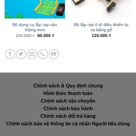
Bộ dụng cụ lắp ráp vận
Bộ lắp ráp ô tô điều khiển từ
thăng mini
xa bằng gỗ
Giá
Giá
100.000
₫
80.000
₫
120.000
₫
gốc
hiện
là:
tại
100.000 ₫.
là:
80.000 ₫.
Chính sách & Quy định chung
Hình thức thanh toán
Chính sách vận chuyển
Chính sách bảo hành
Chính sách đổi trả hàng
Chính sách bảo vệ thông tin cá nhân Người tiêu dùng