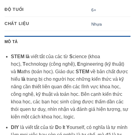
ĐỘ TUỔI
6+
CHẤT LIỆU
Nhựa
MÔ TẢ
STEM là
viết tắt của các từ
S
cience (khoa
học),
T
echnology (công nghệ),
E
ngineering (kỹ thuật)
và
M
aths (toán học). Giáo dục
STEM
về bản chất được
hiểu
là
trang bị cho người học những kiến thức và kỹ
năng cần thiết liên quan đến các lĩnh vực khoa học,
công nghệ, kỹ thuật và toán học. Bên cạnh kiến thức
khoa học, các bạn học sinh cũng được thấm dần các
thói quen tư duy, nhìn nhận và đánh giá hiện tượng, sự
kiện một cách khoa học, logic.
DIY
là viết tắt của từ
D
o
I
t
Y
ourself, có nghĩa là tự mình
làm mọi việc hay còn có nghĩa là tự chế, mà đã là tự