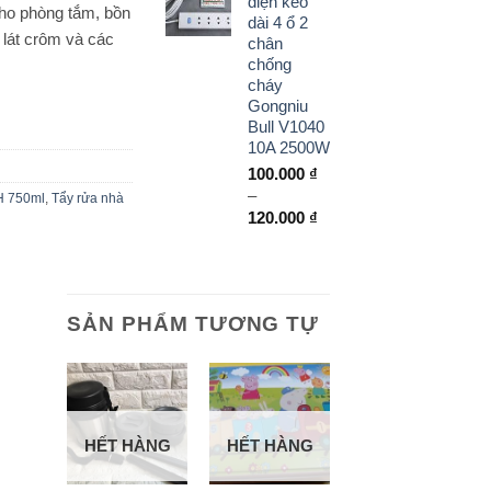
điện kéo
190.000 ₫.
là:
cho phòng tắm, bồn
dài 4 ổ 2
140.000 ₫.
 lát crôm và các
chân
chống
cháy
Gongniu
Bull V1040
10A 2500W
100.000
₫
–
H 750ml
,
Tẩy rửa nhà
Khoảng
120.000
₫
giá:
từ
100.000 ₫
đến
SẢN PHẨM TƯƠNG TỰ
120.000 ₫
HẾT HÀNG
HẾT HÀNG
+
+