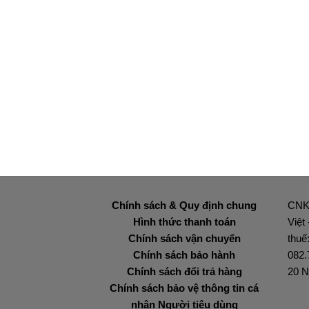
Chính sách & Quy định chung
CNK
Hình thức thanh toán
Việt
Chính sách vận chuyển
thuế
Chính sách bảo hành
082.
Chính sách đổi trả hàng
20 N
Chính sách bảo vệ thông tin cá
nhân Người tiêu dùng