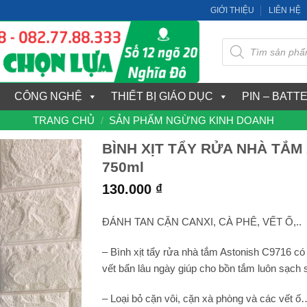
GIỚI THIỆU
LIÊN HỆ
Tìm
kiếm
sản
phẩm
CÔNG NGHỆ
THIẾT BỊ GIÁO DỤC
PIN – BATT
TRANG CHỦ
/
SẢN PHẨM NGỪNG KINH DOANH
BÌNH XỊT TẨY RỬA NHÀ TẮM
750ml
130.000
₫
ĐÁNH TAN CẶN CANXI, CÀ PHÊ, VẾT Ố,..
– Bình xịt tẩy rửa nhà tắm Astonish C9716 có
vết bẩn lâu ngày giúp cho bồn tắm luôn sạch s
– Loại bỏ cặn vôi, cặn xà phòng và các vết