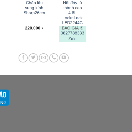
Chảo lẩu
Nồi đáy từ
vung kính
thành cao
Sharp26cm
4.8L
LocknLock
LED2244G
220.000
₫
BÁO GIÁ ✆
0827788333
Zalo