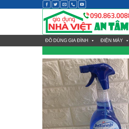
Bỏ
qua
nội
dung
ĐỒ DÙNG GIA ĐÌNH
ĐIỆN MÁY