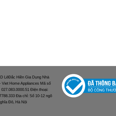
D LêĐắc Hiền Gia Dụng Nhà
 - Viet Home Appliances Mã số
: 027.083.0000.51 Điện thoại:
7788.333 Địa chỉ: Số 10-12 ngõ
ghĩa Đô, Hà Nội