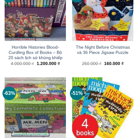
Horrible Histories Blood-
The Night Before Christmas
Curdling Box of Books – Bộ
và 36 Piece Jigsaw Puzzle
20 sách lịch sử khủng khiếp
Giá
Giá
Giá
Giá
4.000.000
₫
1.200.000
₫
250.000
₫
160.000
₫
gốc
hiện
gốc
hiện
là:
tại
là:
tại
4.000.000 ₫.
là:
250.000 ₫.
là:
1.200.000 ₫.
160.000
-63%
-51%