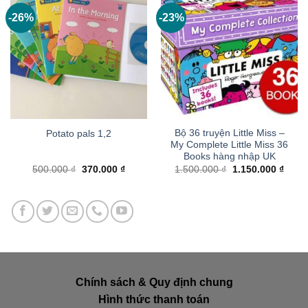
-26%
-23%
Bộ 36 truyện Little Miss –
Potato pals 1,2
My Complete Little Miss 36
Books hàng nhập UK
Giá
Giá
Giá
Giá
500.000
₫
370.000
₫
1.500.000
₫
1.150.000
₫
gốc
hiện
gốc
hiện
là:
tại
là:
tại
500.000 ₫.
là:
1.500.000 ₫.
là:
370.000 ₫.
1.150
Chính sách & Quy định chung
Hình thức thanh toán