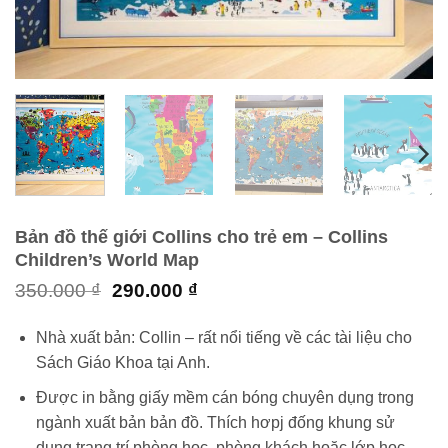
Bản đồ thế giới Collins cho trẻ em – Collins
Children’s World Map
Giá
Giá
350.000
₫
290.000
₫
gốc
hiện
là:
tại
Nhà xuất bản: Collin – rất nổi tiếng về các tài liệu cho
350.000 ₫.
là:
Sách Giáo Khoa tại Anh.
290.000 ₫.
Được in bằng giấy mềm cán bóng chuyên dụng trong
ngành xuất bản bản đồ. Thích hơpj đống khung sử
dụng trang trí phòng học, phòng khách hoặc lớp học.