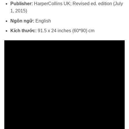
Publisher:
HarperCollins UK; Revised ed. edition (July
1, 2015)
Ngôn ngữ:
English
Kích thước:
91.5 x 24 inches (60*90) cm