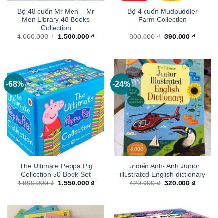
Bộ 48 cuốn Mr Men – Mr
Bộ 4 cuốn Mudpuddler
Men Library 48 Books
Farm Collection
Collection
Giá
Giá
Giá
Giá
4.000.000
₫
1.500.000
₫
800.000
₫
390.000
₫
gốc
hiện
gốc
hiện
là:
tại
là:
tại
4.000.000 ₫.
là:
800.000 ₫.
là:
1.500.000 ₫.
390.000
-68%
-24%
The Ultimate Peppa Pig
Từ điển Anh- Anh Junior
Collection 50 Book Set
illustrated English dictionary
Giá
Giá
Giá
Giá
4.900.000
₫
1.550.000
₫
420.000
₫
320.000
₫
gốc
hiện
gốc
hiện
là:
tại
là:
tại
4.900.000 ₫.
là:
420.000 ₫.
là:
1.550.000 ₫.
320.000