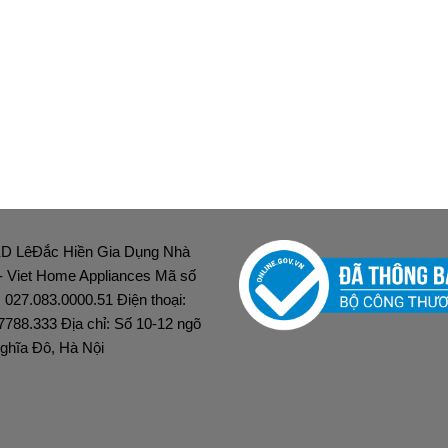
D LêĐắc Hiền Gia Dụng Nhà
 - Viet Home Appliances Mã số
: 027.083.0000.51 Điện thoại:
7788.333 Địa chỉ: Số 10-12 ngõ
ghĩa Đô, Hà Nội