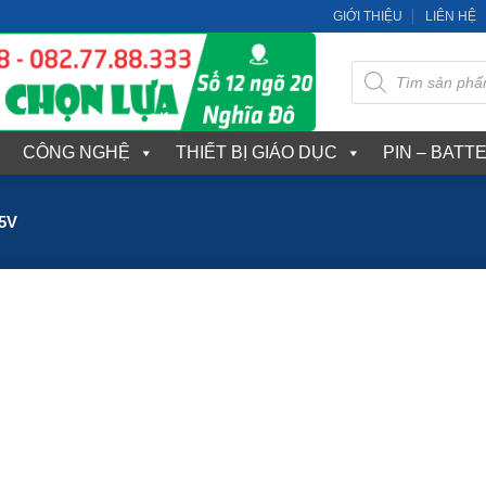
GIỚI THIỆU
LIÊN HỆ
Tìm
kiếm
sản
phẩm
CÔNG NGHỆ
THIẾT BỊ GIÁO DỤC
PIN – BATT
5V