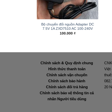
+
Bộ chuyển đổi nguồn Adapter DC
7.5V 1A ZXD7510 AC 100-240V
100.000
₫
Chính sách & Quy định chung
CNK
Hình thức thanh toán
Việt
Chính sách vận chuyển
thuế
Chính sách bảo hành
082.
Chính sách đổi trả hàng
20 N
Chính sách bảo vệ thông tin cá
nhân Người tiêu dùng