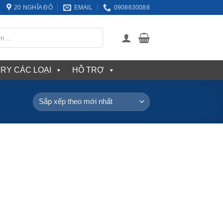
20 NGHĨA ĐÔ
EMAIL
0908630088
ERY CÁC LOẠI
HỖ TRỢ