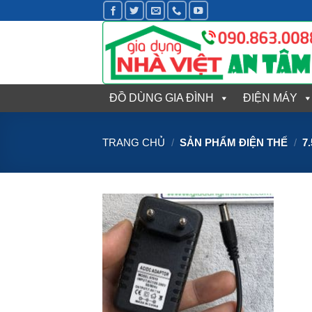
Bỏ
qua
nội
dung
ĐỒ DÙNG GIA ĐÌNH
ĐIỆN MÁY
TRANG CHỦ
/
SẢN PHẨM ĐIỆN THẾ
/
7.