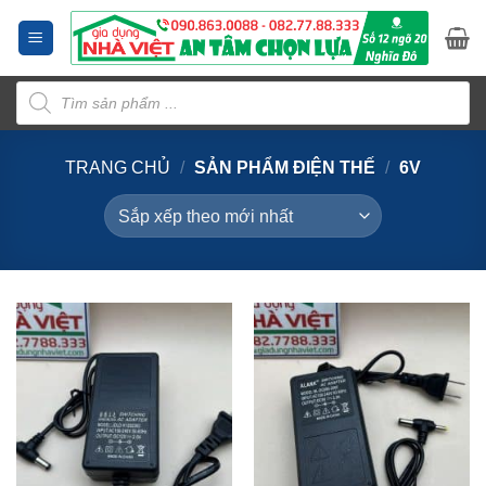
Bỏ
qua
nội
Tìm
dung
kiếm
sản
phẩm
TRANG CHỦ
/
SẢN PHẨM ĐIỆN THẾ
/
6V