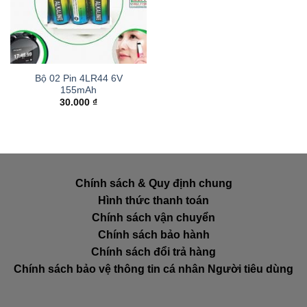
Bộ 02 Pin 4LR44 6V
155mAh
30.000
₫
Chính sách & Quy định chung
Hình thức thanh toán
Chính sách vận chuyển
Chính sách bảo hành
Chính sách đổi trả hàng
Chính sách bảo vệ thông tin cá nhân Người tiêu dùng