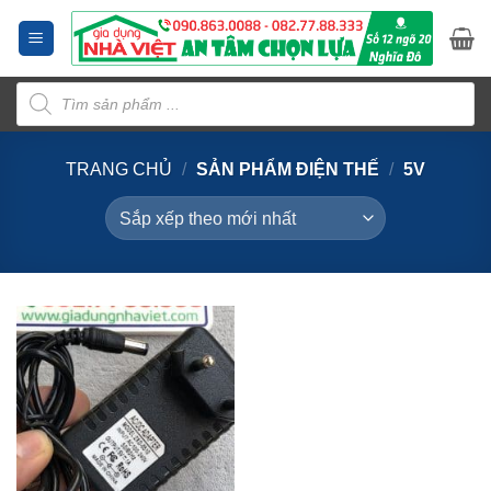
Bỏ
qua
nội
Tìm
dung
kiếm
sản
phẩm
TRANG CHỦ
/
SẢN PHẨM ĐIỆN THẾ
/
5V