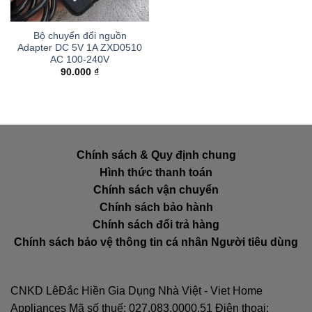
Bộ chuyển đổi nguồn
Adapter DC 5V 1A ZXD0510
AC 100-240V
90.000
₫
Chính sách & Quy định chung
Hình thức thanh toán
Chính sách vận chuyển
Chính sách bảo hành
Chính sách đổi trả hàng
Chính sách bảo vệ thông tin cá nhân Người tiêu dùng
CNKD LêĐắc Hiền Gia Dụng Nhà Việt - Viet Home
Appliances Mã số thuế: 027.083.0000.51 Điện thoại: