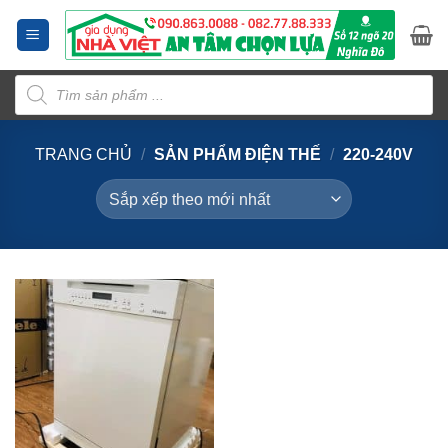
Bỏ
qua
nội
Tìm
dung
kiếm
sản
phẩm
TRANG CHỦ
/
SẢN PHẨM ĐIỆN THẾ
/
220-240V