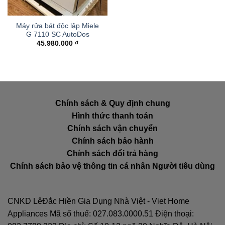
Máy rửa bát độc lập Miele
G 7110 SC AutoDos
45.980.000
₫
Chính sách & Quy định chung
Hình thức thanh toán
Chính sách vận chuyển
Chính sách bảo hành
Chính sách đổi trả hàng
Chính sách bảo vệ thông tin cá nhân Người tiêu dùng
CNKD LêĐắc Hiền Gia Dụng Nhà Việt - Viet Home
Appliances Mã số thuế: 027.083.0000.51 Điện thoại: